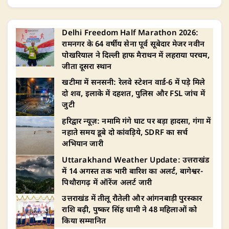
p
o
n
m
p
o
k
Delhi Freedom Half Marathon 2026:
रामनगर के 64 वर्षीय सेना पूर्व सूबेदार मेजर नवीन
पोखरियाल ने दिल्ली हाफ मैराथन में लहराया परचम,
जीता दूसरा स्थान
खटीमा में सनसनी: रेलवे स्टेशन वार्ड-6 में पड़े मिले
दो शव, इलाके में दहशत, पुलिस और FSL जांच में
जुटी
हरिद्वार न्यूज़: नमामि गंगे घाट पर बड़ा हादसा, गंगा में
नहाते समय डूबे दो कांवड़िये, SDRF का सर्च
अभियान जारी
Uttarakhand Weather Update: उत्तराखंड
में 14 अगस्त तक भारी बारिश का अलर्ट, बागेश्वर-
पिथौरागढ़ में ऑरेंज अलर्ट जारी
उत्तराखंड में तीलू रौतेली और आंगनबाड़ी पुरस्कार
राशि बढ़ी, पुष्कर सिंह धामी ने 48 महिलाओं को
किया सम्मानित