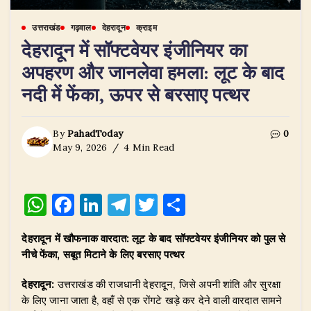
उत्तराखंड
गढ़वाल
देहरादून
क्राइम
देहरादून में सॉफ्टवेयर इंजीनियर का
अपहरण और जानलेवा हमला: लूट के बाद
नदी में फेंका, ऊपर से बरसाए पत्थर
By
PahadToday
0
May 9, 2026
4 Min Read
W
F
Li
T
T
S
h
a
n
el
w
h
देहरादून में खौफनाक वारदात: लूट के बाद सॉफ्टवेयर इंजीनियर को पुल से
at
c
k
e
it
ar
नीचे फेंका, सबूत मिटाने के लिए बरसाए पत्थर
s
e
e
g
te
e
देहरादून:
उत्तराखंड की राजधानी देहरादून, जिसे अपनी शांति और सुरक्षा
A
b
dI
ra
r
के लिए जाना जाता है, वहाँ से एक रोंगटे खड़े कर देने वाली वारदात सामने