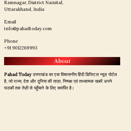
Ramnagar, District Nainital,
Uttarakhand, India
Email
info@pahadtoday.com
Phone
+91 9012269993
About
Pahad Today
उत्तराखंड का एक विश्वसनीय हिंदी डिजिटल न्यूज़ पोर्टल
है, जो राज्य, देश और दुनिया की ताज़ा, निष्पक्ष एवं तथ्यात्मक खबरें अपने
पाठकों तक तेज़ी से पहुँचाने के लिए समर्पित है।
हमारा उद्देश्य जिम्मेदार पत्रकारिता के माध्यम से सटीक, विश्वसनीय और
जनहित से जुड़ी खबरें प्रकाशित करना है। उत्तराखंड, राजनीति, अपराध,
शिक्षा, खेल, मनोरंजन, पर्यटन, रोजगार तथा अन्य महत्वपूर्ण विषयों पर हम
नियमित और प्रमाणिक समाचार उपलब्ध कराते हैं।