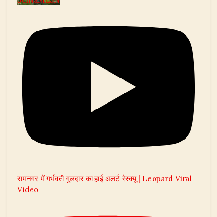
5clNaME5N
रामनगर में गर्भवती गुलदार का हाई अलर्ट रेस्क्यू | Leopard Viral
Video