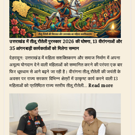
लौटीं
जिंदगी:
यमुना
नदी
के
उफान
उत्तराखंड में तीलू रौतेली पुरस्कार 2026 की घोषणा, 13 वीरांगनाओं और
में
35 आंगनबाड़ी कार्यकर्ताओं को मिलेगा सम्मान
फँसे
देहरादून: उत्तराखंड में महिला सशक्तिकरण और समाज निर्माण में अपना
थे
अमूल्य योगदान देने वाली महिलाओं को सम्मानित करने की परंपरा एक बार
12
फिर धूमधाम से आगे बढ़ने जा रही है। वीरांगना तीलू रौतेली की जयंती के
गाय-
अवसर पर राज्य सरकार विभिन्न क्षेत्रों में उत्कृष्ट कार्य करने वाली 13
बैल,
:
महिलाओं को प्रतिष्ठित राज्य स्तरीय तीलू रौतेली…
Read more
बड़कोट
उत्तराखंड
फायर
में
सर्विस
तीलू
के
रौतेली
जांबाजों
पुरस्कार
ने
2026
ऐसे
की