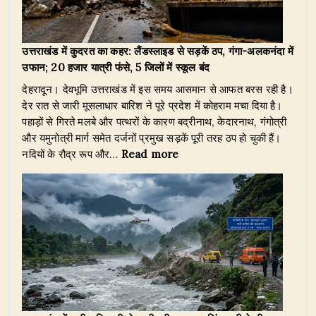
DG
लेफ्टिनेंट
जनरल
वीरेंद्र
उत्तराखंड में कुदरत का कहर: लैंडस्लाइड से सड़कें ठप, गंगा-अलकनंदा में
वत्स
उफान; 20 हजार यात्री फंसे, 5 जिलों में स्कूल बंद
ने
देहरादून। देवभूमि उत्तराखंड में इस समय आसमान से आफत बरस रही है।
मुख्यमंत्री
देर रात से जारी मूसलाधार बारिश ने पूरे प्रदेश में कोहराम मचा दिया है।
पुष्कर
पहाड़ों से गिरते मलबे और पत्थरों के कारण बद्रीनाथ, केदारनाथ, गंगोत्री
सिंह
और यमुनोत्री मार्ग समेत दर्जनों प्रमुख सड़कें पूरी तरह ठप हो चुकी हैं।
धामी
:
नदियों के रौद्र रूप और…
Read more
से
उत्तराखंड
की
में
मुलाकात
कुदरत
का
कहर:
लैंडस्लाइड
से
सड़कें
ठप,
गंगा-