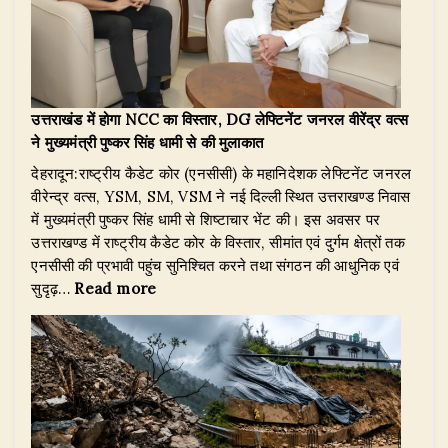
बचाया
घोषणा,
13
वीरांगनाओं
और
35
उत्तराखंड में होगा NCC का विस्तार, DG लेफ्टिनेंट जनरल वीरेंद्र वत्स
आंगनबाड़ी
ने मुख्यमंत्री पुष्कर सिंह धामी से की मुलाकात
कार्यकर्ताओं
देहरादून:राष्ट्रीय कैडेट कोर (एनसीसी) के महानिदेशक लेफ्टिनेंट जनरल
को
वीरेन्द्र वत्स, YSM, SM, VSM ने नई दिल्ली स्थित उत्तराखण्ड निवास
मिलेगा
में मुख्यमंत्री पुष्कर सिंह धामी से शिष्टाचार भेंट की। इस अवसर पर
सम्मान
उत्तराखण्ड में राष्ट्रीय कैडेट कोर के विस्तार, सीमांत एवं दुर्गम क्षेत्रों तक
एनसीसी की प्रभावी पहुंच सुनिश्चित करने तथा संगठन की आधुनिक एवं
:
सुदृढ़…
Read more
उत्तराखंड
में
होगा
NCC
का
विस्तार,