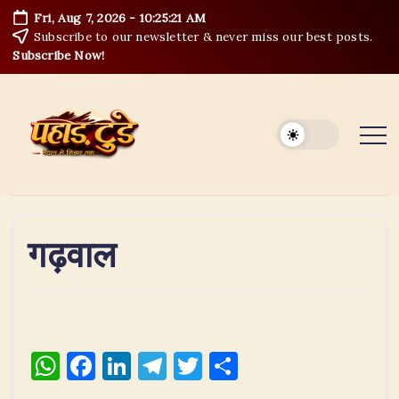
Skip
Fri, Aug 7, 2026
-
10:25:22 AM
to
Subscribe to our newsletter & never miss our best posts.
content
Subscribe Now!
गढ़वाल
W
F
Li
T
T
S
h
a
n
el
w
h