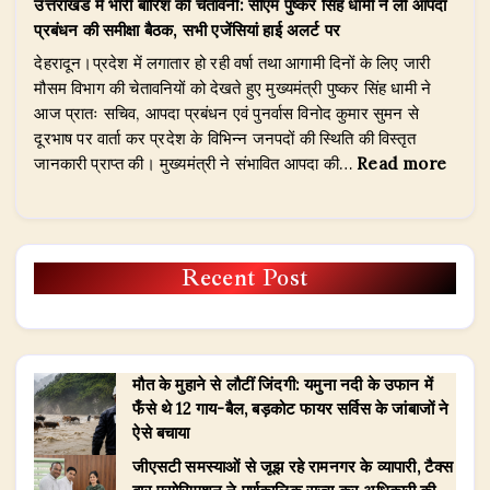
उत्तराखंड में भारी बारिश की चेतावनी: सीएम पुष्कर सिंह धामी ने ली आपदा
अलकनंदा
प्रबंधन की समीक्षा बैठक, सभी एजेंसियां हाई अलर्ट पर
में
देहरादून।प्रदेश में लगातार हो रही वर्षा तथा आगामी दिनों के लिए जारी
उफान;
मौसम विभाग की चेतावनियों को देखते हुए मुख्यमंत्री पुष्कर सिंह धामी ने
20
आज प्रातः सचिव, आपदा प्रबंधन एवं पुनर्वास विनोद कुमार सुमन से
हजार
दूरभाष पर वार्ता कर प्रदेश के विभिन्न जनपदों की स्थिति की विस्तृत
यात्री
:
जानकारी प्राप्त की। मुख्यमंत्री ने संभावित आपदा की…
Read more
फंसे,
उत्तराख
5
में
जिलों
भारी
में
बारिश
Recent Post
स्कूल
की
बंद
चेतावनी
सीएम
पुष्कर
मौत के मुहाने से लौटीं जिंदगी: यमुना नदी के उफान में
सिंह
फँसे थे 12 गाय-बैल, बड़कोट फायर सर्विस के जांबाजों ने
धामी
ऐसे बचाया
ने
ली
जीएसटी समस्याओं से जूझ रहे रामनगर के व्यापारी, टैक्स
आपदा