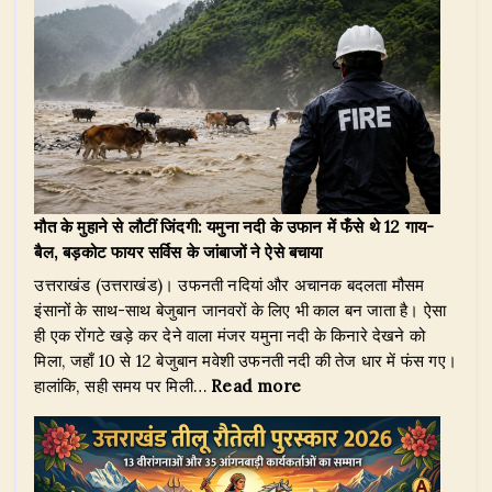
at
c
k
e
it
ar
s
e
e
g
te
e
A
b
dI
ra
r
p
o
n
m
p
o
k
मौत के मुहाने से लौटीं जिंदगी: यमुना नदी के उफान में फँसे थे 12 गाय-
बैल, बड़कोट फायर सर्विस के जांबाजों ने ऐसे बचाया
उत्तराखंड (उत्तराखंड)। उफनती नदियां और अचानक बदलता मौसम
इंसानों के साथ-साथ बेजुबान जानवरों के लिए भी काल बन जाता है। ऐसा
ही एक रोंगटे खड़े कर देने वाला मंजर यमुना नदी के किनारे देखने को
मिला, जहाँ 10 से 12 बेजुबान मवेशी उफनती नदी की तेज धार में फंस गए।
:
हालांकि, सही समय पर मिली…
Read more
मौत
के
मुहाने
से