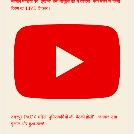
सोशल मीडिया पर 'तूफान' बना मार्चुला का ये वीडियो! मगरमच्छ ने किया
हिरण का LIVE शिकार।
रुद्रपुर PAC में महिला पुलिसकर्मियों की 'बैठकी होली' | जमकर उड़ा
गुलाल और हुआ डांस!