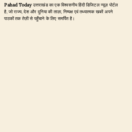
Pahad Today
उत्तराखंड का एक विश्वसनीय हिंदी डिजिटल न्यूज़ पोर्टल
है, जो राज्य, देश और दुनिया की ताज़ा, निष्पक्ष एवं तथ्यात्मक खबरें अपने
पाठकों तक तेज़ी से पहुँचाने के लिए समर्पित है।
हमारा उद्देश्य जिम्मेदार पत्रकारिता के माध्यम से सटीक, विश्वसनीय और
जनहित से जुड़ी खबरें प्रकाशित करना है। उत्तराखंड, राजनीति, अपराध,
शिक्षा, खेल, मनोरंजन, पर्यटन, रोजगार तथा अन्य महत्वपूर्ण विषयों पर हम
नियमित और प्रमाणिक समाचार उपलब्ध कराते हैं।
Founder & Editor-in-Chief:
Naseem Khan