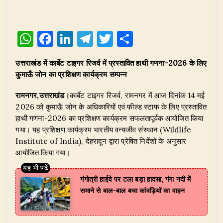
W
F
Li
T
T
S
h
a
n
el
w
h
उत्तराखंड में कार्बेट टाइगर रिजर्व में प्रस्तावित हाथी गणना-2026 के लिए
at
c
k
e
it
ar
कुमाऊँ जोन का प्रशिक्षण कार्यक्रम सम्पन्न
s
e
e
g
te
e
रामनगर,उत्तराखंड।
कार्बेट टाइगर रिजर्व, रामनगर में आज दिनांक 14 मई
A
b
dI
ra
r
2026 को कुमाऊँ जोन के अधिकारियों एवं फील्ड स्टाफ के लिए प्रस्तावित
p
o
n
m
हाथी गणना-2026 का प्रशिक्षण कार्यक्रम सफलतापूर्वक आयोजित किया
p
o
गया। यह प्रशिक्षण कार्यक्रम भारतीय वन्यजीव संस्थान (Wildlife
Institute of India), देहरादून द्वारा प्रेषित निर्देशों के अनुसार
k
आयोजित किया गया।
गंगोत्री हाईवे पर टला बड़ा हादसा, गंगा नदी में
समाने से बाल-बाल बचा कांवड़ियों का वाहन