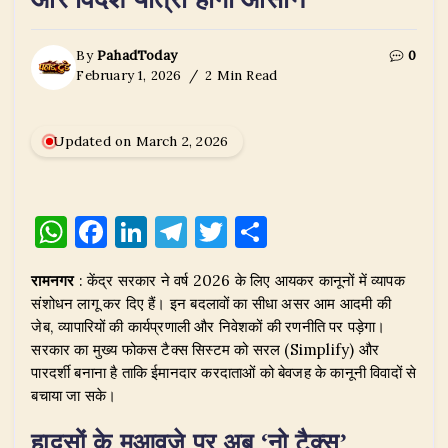
By
PahadToday
0
February 1, 2026
2 Min Read
Updated on March 2, 2026
W
F
Li
T
T
S
h
a
n
el
w
h
रामनगर
: केंद्र सरकार ने वर्ष 2026 के लिए आयकर कानूनों में व्यापक
at
c
k
e
it
ar
संशोधन लागू कर दिए हैं। इन बदलावों का सीधा असर आम आदमी की
s
e
e
g
te
e
जेब, व्यापारियों की कार्यप्रणाली और निवेशकों की रणनीति पर पड़ेगा।
A
b
dI
ra
r
सरकार का मुख्य फोकस टैक्स सिस्टम को सरल (Simplify) और
पारदर्शी बनाना है ताकि ईमानदार करदाताओं को बेवजह के कानूनी विवादों से
p
o
n
m
बचाया जा सके।
p
o
हादसों के मुआवज़े पर अब ‘नो टैक्स’