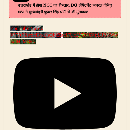
उत्तराखंड में होगा NCC का विस्तार, DG लेफ्टिनेंट जनरल वीरेंद्र
वत्स ने मुख्यमंत्री पुष्कर सिंह धामी से की मुलाकात
YouTube Video
VVVtT2wzclBtdjhQbkZaclFUc2VYNXVnLlJRNWw
5clNaME5N