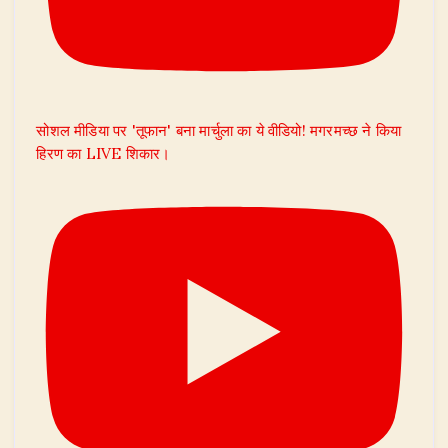
सोशल मीडिया पर 'तूफान' बना मार्चुला का ये वीडियो! मगरमच्छ ने किया
हिरण का LIVE शिकार।