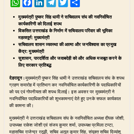
W
F
Li
T
T
S
h
a
n
el
w
h
मुख्यमंत्री पुष्कर सिंह धामी ने सचिवालय संघ की नवनिर्वाचित
at
c
k
e
it
ar
कार्यकारिणी को दिलाई शपथ
s
e
e
g
te
e
विकसित उत्तराखंड के निर्माण में सचिवालय परिवार की भूमिका
A
b
dI
ra
r
महत्वपूर्ण: मुख्यमंत्री
सचिवालय शासन व्यवस्था की आत्मा और जनविश्वास का प्रमुख
p
o
n
m
केंद्र: मुख्यमंत्री
p
o
सुशासन, पारदर्शिता और जवाबदेही को और अधिक मजबूत करने के
लिए सरकार प्रतिबद्ध
k
देहरादून
।मुख्यमंत्री पुष्कर सिंह धामी ने उत्तराखंड सचिवालय संघ के शपथ
ग्रहण समारोह में प्रतिभाग कर नवनिर्वाचित कार्यकारिणी के पदाधिकारियों
को पद एवं गोपनीयता की शपथ दिलाई। इस अवसर पर मुख्यमंत्री ने
नवनिर्वाचित पदाधिकारियों को शुभकामनाएं देते हुए उनके सफल कार्यकाल
की कामना की।
​मुख्यमंत्री ने उत्तराखंड सचिवालय संघ के नवनिर्वाचित अध्यक्ष दीपक जोशी,
उपाध्यक्ष राकेश जोशी एवं संजय कुमार शर्मा, उपाध्यक्ष प्रमिला टम्टा,
महासचिव राजेन्द्र रतूड़ी, सचिव अतुल कुमार सिंह, संयुक्त सचिव दिव्यांशु