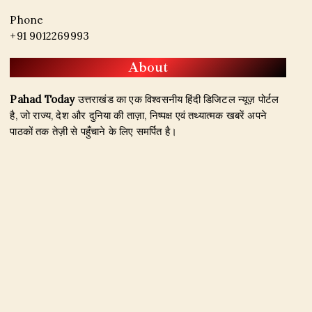
Phone
+91 9012269993
About
Pahad Today
उत्तराखंड का एक विश्वसनीय हिंदी डिजिटल न्यूज़ पोर्टल
है, जो राज्य, देश और दुनिया की ताज़ा, निष्पक्ष एवं तथ्यात्मक खबरें अपने
पाठकों तक तेज़ी से पहुँचाने के लिए समर्पित है।
हमारा उद्देश्य जिम्मेदार पत्रकारिता के माध्यम से सटीक, विश्वसनीय और
जनहित से जुड़ी खबरें प्रकाशित करना है। उत्तराखंड, राजनीति, अपराध,
शिक्षा, खेल, मनोरंजन, पर्यटन, रोजगार तथा अन्य महत्वपूर्ण विषयों पर हम
नियमित और प्रमाणिक समाचार उपलब्ध कराते हैं।
Founder & Editor-in-Chief:
Naseem Khan