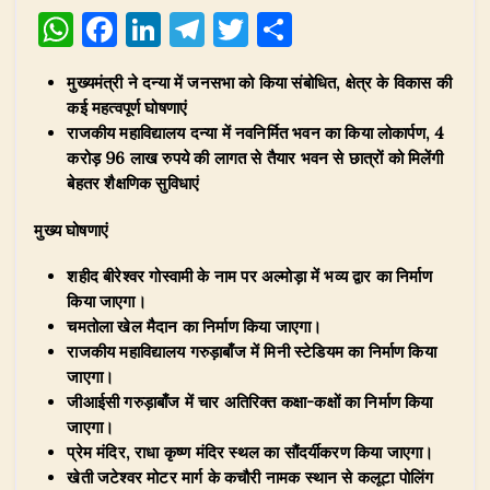
W
F
Li
T
T
S
h
a
n
el
w
h
मुख्यमंत्री ने दन्या में जनसभा को किया संबोधित, क्षेत्र के विकास की
at
c
k
e
it
ar
कई महत्वपूर्ण घोषणाएं
s
e
e
g
te
e
राजकीय महाविद्यालय दन्या में नवनिर्मित भवन का किया लोकार्पण, 4
A
b
dI
ra
r
करोड़ 96 लाख रुपये की लागत से तैयार भवन से छात्रों को मिलेंगी
बेहतर शैक्षणिक सुविधाएं
p
o
n
m
p
o
मुख्य घोषणाएं
k
शहीद बीरेश्वर गोस्वामी के नाम पर अल्मोड़ा में भव्य द्वार का निर्माण
किया जाएगा।
चमतोला खेल मैदान का निर्माण किया जाएगा।
राजकीय महाविद्यालय गरुड़ाबाँज में मिनी स्टेडियम का निर्माण किया
जाएगा।
जीआईसी गरुड़ाबाँज में चार अतिरिक्त कक्षा-कक्षों का निर्माण किया
जाएगा।
प्रेम मंदिर, राधा कृष्ण मंदिर स्थल का सौंदर्यीकरण किया जाएगा।
खेती जटेश्वर मोटर मार्ग के कचौरी नामक स्थान से कलूटा पोलिंग