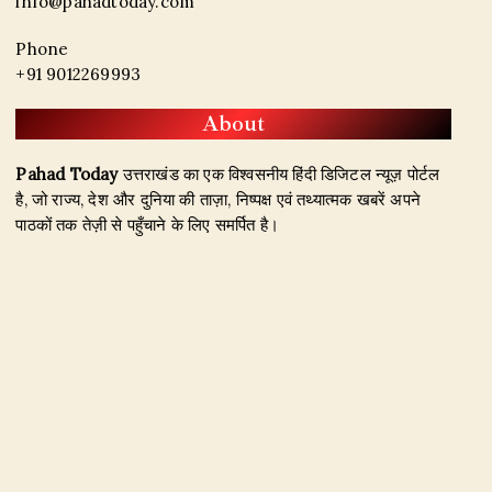
info@pahadtoday.com
Phone
+91 9012269993
About
Pahad Today
उत्तराखंड का एक विश्वसनीय हिंदी डिजिटल न्यूज़ पोर्टल
है, जो राज्य, देश और दुनिया की ताज़ा, निष्पक्ष एवं तथ्यात्मक खबरें अपने
पाठकों तक तेज़ी से पहुँचाने के लिए समर्पित है।
हमारा उद्देश्य जिम्मेदार पत्रकारिता के माध्यम से सटीक, विश्वसनीय और
जनहित से जुड़ी खबरें प्रकाशित करना है। उत्तराखंड, राजनीति, अपराध,
शिक्षा, खेल, मनोरंजन, पर्यटन, रोजगार तथा अन्य महत्वपूर्ण विषयों पर हम
नियमित और प्रमाणिक समाचार उपलब्ध कराते हैं।
Founder & Editor-in-Chief:
Naseem Khan