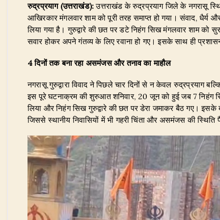
रुद्रप्रयाग (उत्तराखंड):
उत्तराखंड के रुद्रप्रयाग जिले के नगरासू स्थि
at
c
k
e
it
ar
आखिरकार मंगलवार शाम को पूरी तरह समाप्त हो गया। संवाद, धैर्य 
s
e
e
g
te
e
लिया गया है। गुरुद्वारे की छत पर डटे निहंग सिख मंगलवार शाम को स
A
b
dI
ra
r
सवार होकर अपने गंतव्य के लिए रवाना हो गए। इसके साथ ही प्रशासन
p
o
n
m
4 दिनों तक बना रहा असमंजस और तनाव का माहौल
p
o
​नगरासू गुरुद्वारा विवाद ने पिछले चार दिनों से न केवल रुद्रप्रयाग बल्क
k
इस पूरे घटनाक्रम की शुरुआत शनिवार, 20 जून को हुई जब 7 निहंग सिख 
लिया और निहंग सिख गुरुद्वारे की छत पर डेरा जमाकर बैठ गए। इसके
जिससे स्थानीय निवासियों में भी गहरी चिंता और असमंजस की स्थिति 