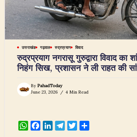
उत्तराखंड
गढ़वाल
रुद्रप्रयाग
विवाद
रुद्रप्रयाग नगरासू गुरुद्वारा विवाद का श
निहंग सिख, प्रशासन ने ली राहत की सा
By
PahadToday
June 23, 2026
4 Min Read
W
F
Li
T
T
S
h
a
n
el
w
h