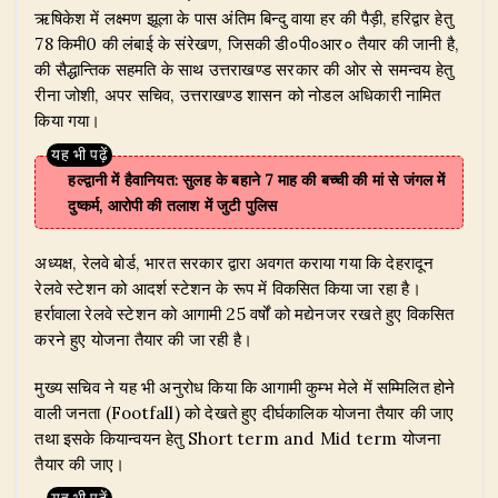
ऋषिकेश में लक्ष्मण झूला के पास अंतिम बिन्दु वाया हर की पैड़ी, हरिद्वार हेतु
78 किमी0 की लंबाई के संरेखण, जिसकी डी०पी०आर० तैयार की जानी है,
की सैद्धान्तिक सहमति के साथ उत्तराखण्ड सरकार की ओर से समन्वय हेतु
रीना जोशी, अपर सचिव, उत्तराखण्ड शासन को नोडल अधिकारी नामित
किया गया।
हल्द्वानी में हैवानियत: सुलह के बहाने 7 माह की बच्ची की मां से जंगल में
दुष्कर्म, आरोपी की तलाश में जुटी पुलिस
​अध्यक्ष, रेलवे बोर्ड, भारत सरकार द्वारा अवगत कराया गया कि देहरादून
रेलवे स्टेशन को आदर्श स्टेशन के रूप में विकसित किया जा रहा है।
हर्रावाला रेलवे स्टेशन को आगामी 25 वर्षों को मद्येनजर रखते हुए विकसित
करने हुए योजना तैयार की जा रही है।
​मुख्य सचिव ने यह भी अनुरोध किया कि आगामी कुम्भ मेले में सम्मिलित होने
वाली जनता (Footfall) को देखते हुए दीर्घकालिक योजना तैयार की जाए
तथा इसके कियान्वयन हेतु Short term and Mid term योजना
तैयार की जाए।