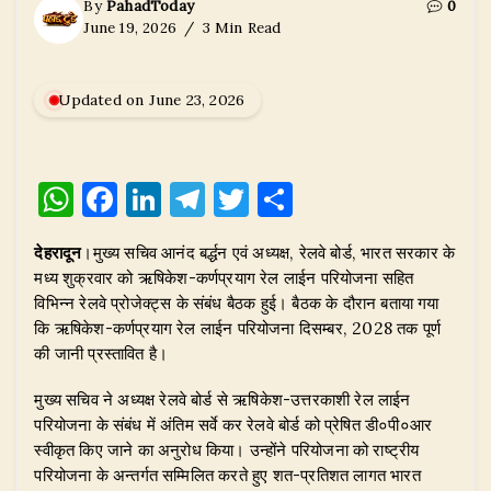
By
PahadToday
0
June 19, 2026
3 Min Read
Updated on June 23, 2026
W
F
Li
T
T
S
h
a
n
el
w
h
देहरादून
।मुख्य सचिव आनंद बर्द्धन एवं अध्यक्ष, रेलवे बोर्ड, भारत सरकार के
at
c
k
e
it
ar
मध्य शुक्रवार को ऋषिकेश-कर्णप्रयाग रेल लाईन परियोजना सहित
s
e
e
g
te
e
विभिन्न रेलवे प्रोजेक्ट्स के संबंध बैठक हुई। बैठक के दौरान बताया गया
A
b
dI
ra
r
कि ऋषिकेश-कर्णप्रयाग रेल लाईन परियोजना दिसम्बर, 2028 तक पूर्ण
की जानी प्रस्तावित है।
p
o
n
m
p
o
​मुख्य सचिव ने अध्यक्ष रेलवे बोर्ड से ऋषिकेश-उत्तरकाशी रेल लाईन
परियोजना के संबंध में अंतिम सर्वे कर रेलवे बोर्ड को प्रेषित डी०पी०आर
k
स्वीकृत किए जाने का अनुरोध किया। उन्होंने परियोजना को राष्ट्रीय
परियोजना के अन्तर्गत सम्मिलित करते हुए शत-प्रतिशत लागत भारत