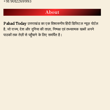
+91 9012269993
About
Pahad Today
उत्तराखंड का एक विश्वसनीय हिंदी डिजिटल न्यूज़ पोर्टल
है, जो राज्य, देश और दुनिया की ताज़ा, निष्पक्ष एवं तथ्यात्मक खबरें अपने
पाठकों तक तेज़ी से पहुँचाने के लिए समर्पित है।
हमारा उद्देश्य जिम्मेदार पत्रकारिता के माध्यम से सटीक, विश्वसनीय और
जनहित से जुड़ी खबरें प्रकाशित करना है। उत्तराखंड, राजनीति, अपराध,
शिक्षा, खेल, मनोरंजन, पर्यटन, रोजगार तथा अन्य महत्वपूर्ण विषयों पर हम
नियमित और प्रमाणिक समाचार उपलब्ध कराते हैं।
Founder & Editor-in-Chief:
Naseem Khan