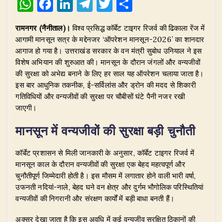
W
F
Li
T
T
S
h
a
n
el
w
h
रामनगर (नैनीताल)।
विश्व प्रसिद्ध कॉर्बेट टाइगर रिजर्व की ढिकाला रेंज में
at
c
k
e
it
ar
आगामी मानसून सत्र के मद्देनजर ‘ऑपरेशन मानसून-2026’ का शानदार
s
e
e
g
te
e
आगाज हो गया है। उत्तराखंड सरकार के वन मंत्री सुबोध उनियाल ने इस
A
b
dI
ra
r
विशेष अभियान की शुरुआत की। मानसून के दौरान जंगलों और वन्यजीवों
की सुरक्षा को अभेद्य बनाने के लिए हर साल यह ऑपरेशन चलाया जाता है।
p
o
n
m
इस बार आधुनिक तकनीक, ई-सर्विलांस और ड्रोन की मदद से शिकारी
p
o
गतिविधियों और वन्यजीवों की सुरक्षा पर चौबीसों घंटे पैनी नजर रखी
जाएगी।
k
​मानसून में वन्यजीवों की सुरक्षा बड़ी चुनौती
​कॉर्बेट प्रशासन से मिली जानकारी के अनुसार, कॉर्बेट टाइगर रिजर्व में
मानसून काल के दौरान वन्यजीवों की सुरक्षा एक बेहद महत्वपूर्ण और
चुनौतीपूर्ण जिम्मेदारी होती है। इस मौसम में लगातार होने वाली भारी वर्षा,
उफनती नदियां-नाले, बेहद घने वन क्षेत्र और दुर्गम भौगोलिक परिस्थितियां
वन्यजीवों की निगरानी और संरक्षण कार्यों में बड़ी बाधा बनती हैं।
​अक्सर देखा जाता है कि इस अवधि में कई वन्यजीव सुरक्षित ठिकानों की