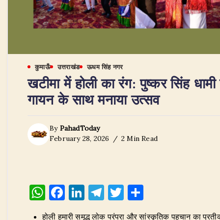
कुमाऊँ
उत्तराखंड
ऊधम सिंह नगर
खटीमा में होली का रंग: पुष्कर सिंह धामी 
गायन के साथ मनाया उत्सव
By
PahadToday
February 28, 2026
2 Min Read
W
F
Li
T
T
S
h
a
n
el
w
h
होली हमारी समृद्ध लोक परंपरा और सांस्कृतिक पहचान का प्रतीक