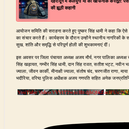
देहरादून में कलयुगी मां की खौफनाक करतूत: पैस
की झूठी कहानी
​आयोजन समिति की सराहना करते हुए पुष्कर सिंह धामी ने कहा कि ऐसे
का संचार करते हैं। कार्यक्रम के दौरान उन्होंने स्थानीय नागरिकों
सुख, शांति और समृद्धि से परिपूर्ण होली की शुभकामनाएं दीं।
​इस अवसर पर जिला पंचायत अध्यक्ष अजय मौर्य, नगर पालिका अध्यक्ष रम
सिंह खड़ायत, गम्भीर सिंह धामी, दान सिंह रावत, सतीश भट्ट, नवीन
ज्याला, जीवन कार्की, मीनाक्षी ज्याला, संतोष चंद, चरणजीत राणा, माय
भदौरिया, वरिष्ठ पुलिस अधीक्षक अजय गणपति सहित अनेक जनप्रतिनिधि
YouTube Video VVVtT2wzclBtdjhQbkZaclFUc2