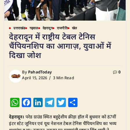
उत्तराखंड
गढ़वाल
देहरादून
राजनीति
खेल
देहरादून में राष्ट्रीय टेबल टेनिस
चैंपियनशिप का आगाज़, युवाओं में
दिखा जोश
By
PahadToday
0
April 15, 2026
3 Min Read
W
F
Li
T
T
S
h
a
n
el
w
h
देहरादून।
परेड ग्राउंड स्थित बहुद्देशीय क्रीड़ा हॉल में बुधवार को 87वीं
at
c
k
e
it
ar
इंटर स्टेट जूनियर एवं यूथ नेशनल टेबल टेनिस चैंपियनशिप का भव्य