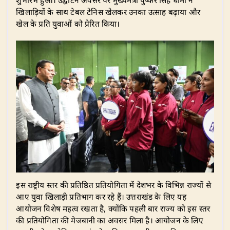
s
e
e
g
te
e
शुभारंभ हुआ। उद्घाटन अवसर पर मुख्यमंत्री पुष्कर सिंह धामी ने
A
b
dI
ra
r
खिलाड़ियों के साथ टेबल टेनिस खेलकर उनका उत्साह बढ़ाया और
खेल के प्रति युवाओं को प्रेरित किया।
p
o
n
m
p
o
k
इस राष्ट्रीय स्तर की प्रतिष्ठित प्रतियोगिता में देशभर के विभिन्न राज्यों से
आए युवा खिलाड़ी प्रतिभाग कर रहे हैं। उत्तराखंड के लिए यह
आयोजन विशेष महत्व रखता है, क्योंकि पहली बार राज्य को इस स्तर
की प्रतियोगिता की मेजबानी का अवसर मिला है। आयोजन के लिए