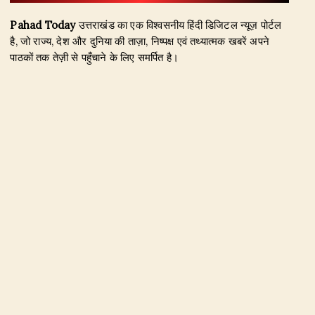
Pahad Today
उत्तराखंड का एक विश्वसनीय हिंदी डिजिटल न्यूज़ पोर्टल
है, जो राज्य, देश और दुनिया की ताज़ा, निष्पक्ष एवं तथ्यात्मक खबरें अपने
पाठकों तक तेज़ी से पहुँचाने के लिए समर्पित है।
हमारा उद्देश्य जिम्मेदार पत्रकारिता के माध्यम से सटीक, विश्वसनीय और
जनहित से जुड़ी खबरें प्रकाशित करना है। उत्तराखंड, राजनीति, अपराध,
शिक्षा, खेल, मनोरंजन, पर्यटन, रोजगार तथा अन्य महत्वपूर्ण विषयों पर हम
नियमित और प्रमाणिक समाचार उपलब्ध कराते हैं।
Founder & Editor-in-Chief:
Naseem Khan