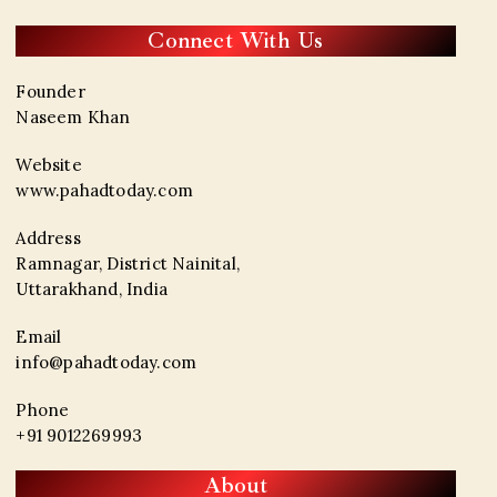
Connect With Us
Founder
Naseem Khan
Website
www.pahadtoday.com
Address
Ramnagar, District Nainital,
Uttarakhand, India
Email
info@pahadtoday.com
Phone
+91 9012269993
About