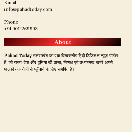
Email
info@pahadtoday.com
Phone
+91 9012269993
About
Pahad Today
उत्तराखंड का एक विश्वसनीय हिंदी डिजिटल न्यूज़ पोर्टल
है, जो राज्य, देश और दुनिया की ताज़ा, निष्पक्ष एवं तथ्यात्मक खबरें अपने
पाठकों तक तेज़ी से पहुँचाने के लिए समर्पित है।
हमारा उद्देश्य जिम्मेदार पत्रकारिता के माध्यम से सटीक, विश्वसनीय और
जनहित से जुड़ी खबरें प्रकाशित करना है। उत्तराखंड, राजनीति, अपराध,
शिक्षा, खेल, मनोरंजन, पर्यटन, रोजगार तथा अन्य महत्वपूर्ण विषयों पर हम
नियमित और प्रमाणिक समाचार उपलब्ध कराते हैं।
Founder & Editor-in-Chief:
Naseem Khan