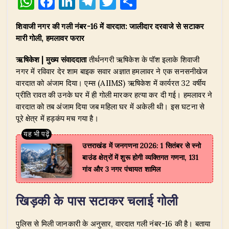
W
F
Li
T
T
S
h
a
n
el
w
h
शिवाजी नगर की गली नंबर-16 में वारदात: जालीदार दरवाजे से सटाकर
at
c
k
e
it
ar
मारी गोली, हमलावर फरार
s
e
e
g
te
e
ऋषिकेश | मुख्य संवाददाता
तीर्थनगरी ऋषिकेश के पॉश इलाके शिवाजी
A
b
dI
ra
r
नगर में रविवार देर शाम बाइक सवार अज्ञात हमलावर ने एक सनसनीखेज
p
o
n
m
वारदात को अंजाम दिया। एम्स (AIIMS) ऋषिकेश में कार्यरत 32 वर्षीय
p
o
प्रीति रावत की उनके घर में ही गोली मारकर हत्या कर दी गई। हमलावर ने
वारदात को तब अंजाम दिया जब महिला घर में अकेली थी। इस घटना से
k
पूरे क्षेत्र में हड़कंप मच गया है।
उत्तराखंड में जनगणना 2026: 1 सितंबर से स्नो
बाउंड क्षेत्रों में शुरू होगी व्यक्तिगत गणना, 131
गांव और 3 नगर पंचायत शामिल
खिड़की के पास सटाकर चलाई गोली
पुलिस से मिली जानकारी के अनुसार, वारदात गली नंबर-16 की है। बताया