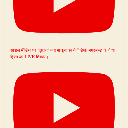
सोशल मीडिया पर 'तूफान' बना मार्चुला का ये वीडियो! मगरमच्छ ने किया
हिरण का LIVE शिकार।