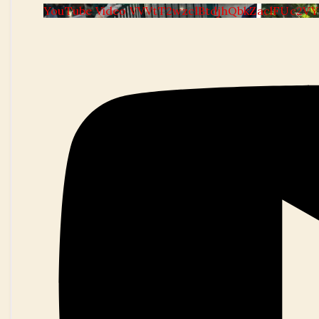
YouTube Video VVVtT2wzclBtdjhQbkZaclFUc2