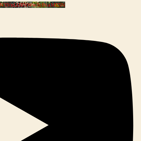
VYNXVnLlJRNWw5clNaME5N