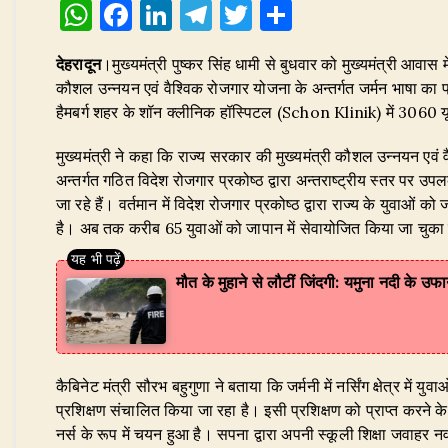
W
F
Li
T
T
S
h
a
n
el
w
h
देहरादून
।मुख्यमंत्री पुष्कर सिंह धामी से बुधवार को मुख्यमंत्री आवास
at
c
k
e
it
ar
कौशल उन्नयन एवं वैश्विक रोजगार योजना के अन्तर्गत जर्मन भाषा का प्
s
e
e
g
te
e
हैमबर्ग शहर के शॉन क्लीनिक हॉस्पिटल (Schon Klinik) में 3060 यूर
A
b
dI
ra
r
​मुख्यमंत्री ने कहा कि राज्य सरकार की मुख्यमंत्री कौशल उन्नयन एव
p
o
n
m
अन्तर्गत गठित विदेश रोजगार प्रकोष्ठ द्वारा अन्तराष्ट्रीय स्तर पर उप
p
o
जा रहे हैं। वर्तमान में विदेश रोजगार प्रकोष्ठ द्वारा राज्य के युवाओं क
है। अब तक करीब 65 युवाओं को जापान में सेवायोजित किया जा चुका
k
मौत के मुहाने से लौटीं जिंदगी: यमुना नदी के उफ
​कैबिनेट मंत्री सौरभ बहुगुणा ने बताया कि जर्मनी में नर्सिंग क्षेत्र में
प्रशिक्षण संचालित किया जा रहा है। इसी प्रशिक्षण को प्राप्त करने के 
नर्स के रूप में चयन हुआ है। सपना द्वारा अपनी स्कूली शिक्षा जवाहर न