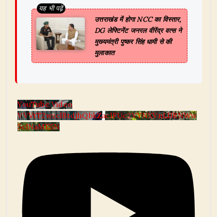
उत्तराखंड में होगा NCC का विस्तार,
DG लेफ्टिनेंट जनरल वीरेंद्र वत्स ने
मुख्यमंत्री पुष्कर सिंह धामी से की
मुलाकात
YouTube Video
VVVtT2wzclBtdjhQbkZaclFUc2VYNXVnLlJRNWw
5clNaME5N