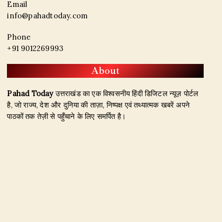
Email
info@pahadtoday.com
Phone
+91 9012269993
About
Pahad Today
उत्तराखंड का एक विश्वसनीय हिंदी डिजिटल न्यूज़ पोर्टल
है, जो राज्य, देश और दुनिया की ताज़ा, निष्पक्ष एवं तथ्यात्मक खबरें अपने
पाठकों तक तेज़ी से पहुँचाने के लिए समर्पित है।
हमारा उद्देश्य जिम्मेदार पत्रकारिता के माध्यम से सटीक, विश्वसनीय और
जनहित से जुड़ी खबरें प्रकाशित करना है। उत्तराखंड, राजनीति, अपराध,
शिक्षा, खेल, मनोरंजन, पर्यटन, रोजगार तथा अन्य महत्वपूर्ण विषयों पर हम
नियमित और प्रमाणिक समाचार उपलब्ध कराते हैं।
Founder & Editor-in-Chief:
Naseem Khan