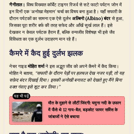
नैनीताल।
विश्व विख्यात कॉर्बेट टाइगर रिजर्व से सटे फाटो पर्यटन जोन में
at
c
k
e
it
ar
इन दिनों एक ‘अनोखा मेहमान’ चर्चा का विषय बना हुआ है। यहाँ सफारी के
s
e
e
g
te
e
दौरान पर्यटकों का सामना एक ऐसे दुर्लभ
अल्बिनो (Albino) बंदर
से हुआ,
A
b
dI
ra
r
जिसका पूरा शरीर बर्फ की तरह सफेद और आँखें सुर्ख लाल हैं। इसे
देखकर न केवल पर्यटक हैरान हैं, बल्कि वन्यजीव विशेषज्ञ भी इसे जैव
p
o
n
m
विविधता का एक दुर्लभ उदाहरण मान रहे हैं।
p
o
कैमरे में कैद हुई दुर्लभ झलक
k
​नेचर गाइड
मोहित शर्मा
ने इस अद्भुत जीव को अपने कैमरे में कैद किया।
मोहित ने बताया,
“सफारी के दौरान पेड़ों पर हलचल देख नजर पड़ी, तो यह
सफ़ेद बंदर दिखाई दिया। इसकी अनोखी बनावट को देखते हुए मैंने बिना
वक्त गंवाए इसे शूट कर लिया।”
मौत के मुहाने से लौटीं जिंदगी: यमुना नदी के उफान
में फँसे थे 12 गाय-बैल, बड़कोट फायर सर्विस के
जांबाजों ने ऐसे बचाया