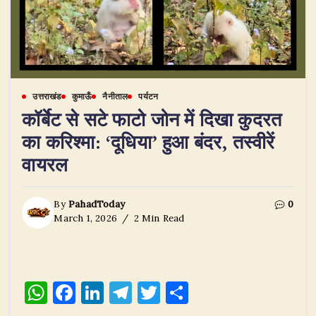
उत्तराखंड
कुमाऊँ
नैनीताल
पर्यटन
कॉर्बेट से सटे फाटो जोन में दिखा कुदरत
का करिश्मा: ‘दूधिया’ हुआ बंदर, तस्वीरें
वायरल
By
PahadToday
0
March 1, 2026
2 Min Read
W
F
Li
T
T
S
h
a
n
el
w
h