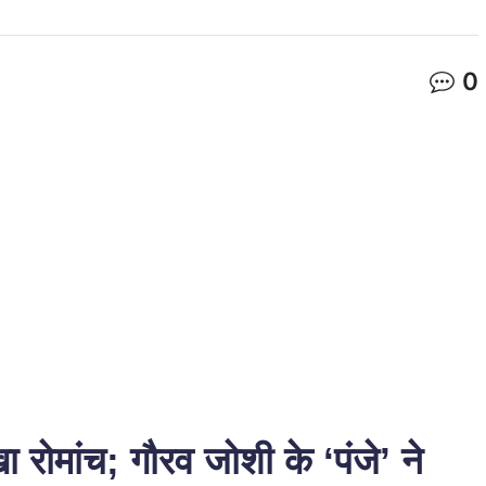
0
ा रोमांच; गौरव जोशी के ‘पंजे’ ने