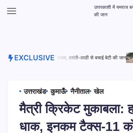
उत्तरकाशी में यमराज बन
की जान
EXCLUSIVE
 जान
August 6, 2026
मौत के मुहाने से लौटीं जिंदगी: यमुना नदी के उ
उत्तराखंड
कुमाऊँ
नैनीताल
खेल
मैत्री क्रिकेट मुकाबला: हल
धाक, इनकम टैक्स-11 को 