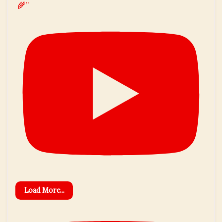
🌾”
Load More...