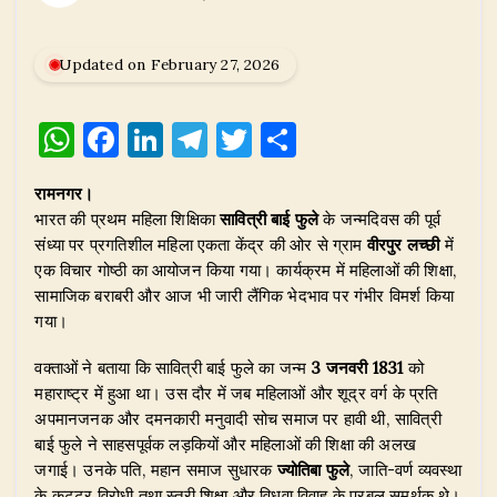
Updated on February 27, 2026
W
F
Li
T
T
S
h
a
n
el
w
h
रामनगर।
at
c
k
e
it
ar
भारत की प्रथम महिला शिक्षिका
सावित्री बाई फुले
के जन्मदिवस की पूर्व
s
e
e
g
te
e
संध्या पर प्रगतिशील महिला एकता केंद्र की ओर से ग्राम
वीरपुर लच्छी
में
A
b
dI
ra
r
एक विचार गोष्ठी का आयोजन किया गया। कार्यक्रम में महिलाओं की शिक्षा,
सामाजिक बराबरी और आज भी जारी लैंगिक भेदभाव पर गंभीर विमर्श किया
p
o
n
m
गया।
p
o
वक्ताओं ने बताया कि सावित्री बाई फुले का जन्म
3 जनवरी 1831
को
k
महाराष्ट्र में हुआ था। उस दौर में जब महिलाओं और शूद्र वर्ग के प्रति
अपमानजनक और दमनकारी मनुवादी सोच समाज पर हावी थी, सावित्री
बाई फुले ने साहसपूर्वक लड़कियों और महिलाओं की शिक्षा की अलख
जगाई। उनके पति, महान समाज सुधारक
ज्योतिबा फुले
, जाति-वर्ण व्यवस्था
के कट्टर विरोधी तथा स्त्री शिक्षा और विधवा विवाह के प्रबल समर्थक थे।