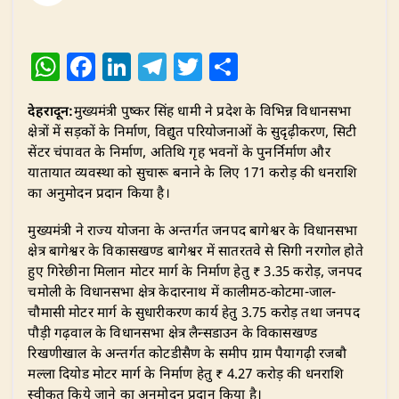
W
F
Li
T
T
S
h
a
n
el
w
h
देहरादून:
मुख्यमंत्री पुष्कर सिंह धामी ने प्रदेश के विभिन्न विधानसभा
at
c
k
e
it
ar
क्षेत्रों में सड़कों के निर्माण, विद्युत परियोजनाओं के सुदृढ़ीकरण, सिटी
s
e
e
g
te
e
सेंटर चंपावत के निर्माण, अतिथि गृह भवनों के पुनर्निर्माण और
A
b
dI
ra
r
यातायात व्यवस्था को सुचारू बनाने के लिए 171 करोड़ की धनराशि
का अनुमोदन प्रदान किया है।
p
o
n
m
p
o
​मुख्यमंत्री ने राज्य योजना के अन्तर्गत जनपद बागेश्वर के विधानसभा
क्षेत्र बागेश्वर के विकासखण्ड बागेश्वर में सातरतवे से सिगी नरगोल होते
k
हुए गिरेछीना मिलान मोटर मार्ग के निर्माण हेतु ₹ 3.35 करोड़, जनपद
चमोली के विधानसभा क्षेत्र केदारनाथ में कालीमठ-कोटमा-जाल-
चौमासी मोटर मार्ग के सुधारीकरण कार्य हेतु 3.75 करोड़ तथा जनपद
पौड़ी गढ़वाल के विधानसभा क्षेत्र लैन्सडाउन के विकासखण्ड
रिखणीखाल के अन्तर्गत कोटडीसैण के समीप ग्राम पैयागढ़ी रजबौ
मल्ला दियोड मोटर मार्ग के निर्माण हेतु ₹ 4.27 करोड़ की धनराशि
स्वीकृत किये जाने का अनुमोदन प्रदान किया है।