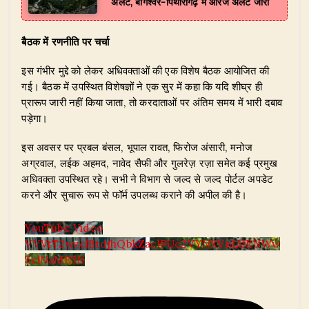
अलर्ट, बागेश्वर-पिथौरागढ़ में ऑरेंज अलर्ट जारी
बैठक में रणनीति पर चर्चा
इस गंभीर मुद्दे को लेकर अधिवक्ताओं की एक विशेष बैठक आयोजित की
गई। बैठक में उपस्थित विशेषज्ञों ने एक सुर में कहा कि यदि शीघ्र ही
प्रारूप जारी नहीं किया जाता, तो करदाताओं पर अंतिम समय में भारी दबाव
पड़ेगा।
​इस अवसर पर प्रबल बंसल, भूपाल रावत, फिरोज अंसारी, मनोज
अग्रवाल, लईक अहमद, नावेद सैफी और गुलरेज़ रज़ा समेत कई प्रमुख
अधिवक्ता उपस्थित रहे। सभी ने विभाग से जल्द से जल्द पोर्टल अपडेट
करने और सुचारू रूप से फॉर्म उपलब्ध कराने की अपील की है।
YouTube Video
VVVtT2wzclBtdjhQbkZaclFUc2VYNXVnLlJRNWw
5clNaME5N