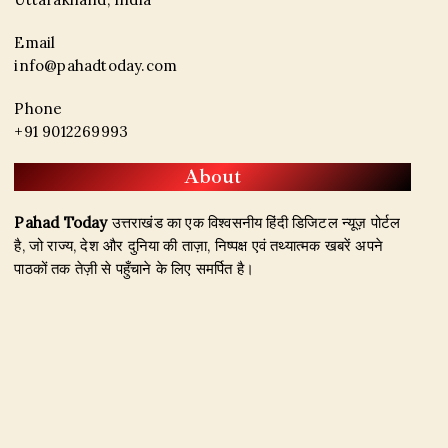
Email
info@pahadtoday.com
Phone
+91 9012269993
About
Pahad Today
उत्तराखंड का एक विश्वसनीय हिंदी डिजिटल न्यूज़ पोर्टल
है, जो राज्य, देश और दुनिया की ताज़ा, निष्पक्ष एवं तथ्यात्मक खबरें अपने
पाठकों तक तेज़ी से पहुँचाने के लिए समर्पित है।
हमारा उद्देश्य जिम्मेदार पत्रकारिता के माध्यम से सटीक, विश्वसनीय और
जनहित से जुड़ी खबरें प्रकाशित करना है। उत्तराखंड, राजनीति, अपराध,
शिक्षा, खेल, मनोरंजन, पर्यटन, रोजगार तथा अन्य महत्वपूर्ण विषयों पर हम
नियमित और प्रमाणिक समाचार उपलब्ध कराते हैं।
Founder & Editor-in-Chief:
Naseem Khan