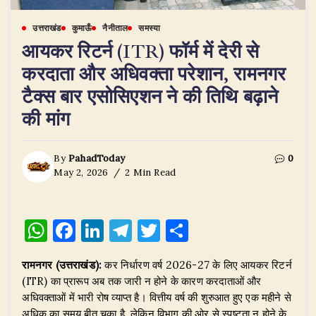
उत्तराखंड
कुमाऊँ
नैनीताल
समस्या
​आयकर रिटर्न (ITR) फॉर्म में देरी से
करदाता और अधिवक्ता परेशान, रामनगर
टैक्स बार एसोसिएशन ने की तिथि बढ़ाने
की मांग
By
PahadToday
0
May 2, 2026
2 Min Read
W
F
Li
T
T
S
h
a
n
el
w
h
रामनगर (उत्तराखंड):
कर निर्धारण वर्ष 2026-27 के लिए आयकर रिटर्न
at
c
k
e
it
ar
(ITR) का प्रारूप अब तक जारी न होने के कारण करदाताओं और
s
e
e
g
te
e
अधिवक्ताओं में भारी रोष व्याप्त है। वित्तीय वर्ष की शुरुआत हुए एक महीने से
अधिक का समय बीत चुका है, लेकिन विभाग की ओर से स्पष्टता न होने के