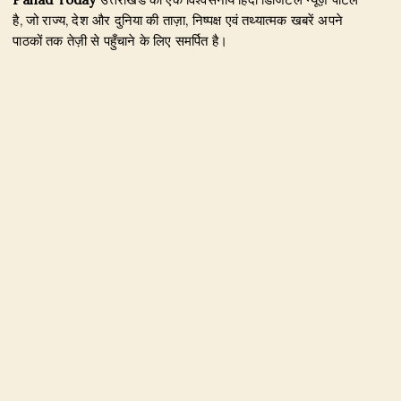
है, जो राज्य, देश और दुनिया की ताज़ा, निष्पक्ष एवं तथ्यात्मक खबरें अपने
पाठकों तक तेज़ी से पहुँचाने के लिए समर्पित है।
हमारा उद्देश्य जिम्मेदार पत्रकारिता के माध्यम से सटीक, विश्वसनीय और
जनहित से जुड़ी खबरें प्रकाशित करना है। उत्तराखंड, राजनीति, अपराध,
शिक्षा, खेल, मनोरंजन, पर्यटन, रोजगार तथा अन्य महत्वपूर्ण विषयों पर हम
नियमित और प्रमाणिक समाचार उपलब्ध कराते हैं।
Founder & Editor-in-Chief:
Naseem Khan