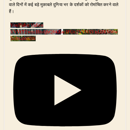
वाले दिनों में कई बड़े मुकाबले दुनिया भर के दर्शकों को रोमांचित करने वाले
हैं।
YouTube Video
VVVtT2wzclBtdjhQbkZaclFUc2VYNXVnLlJRNWw
5clNaME5N