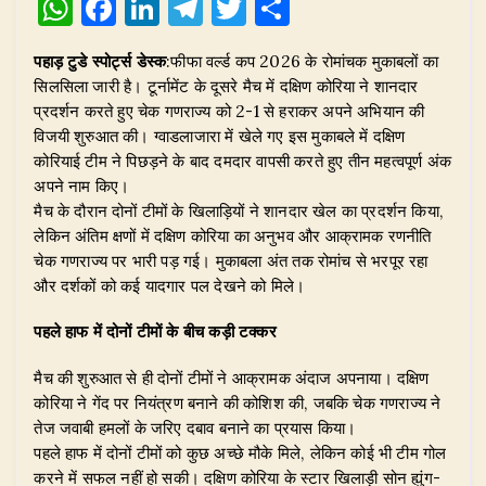
W
F
Li
T
T
S
h
a
n
el
w
h
पहाड़ टुडे स्पोर्ट्स डेस्क
:फीफा वर्ल्ड कप 2026 के रोमांचक मुकाबलों का
at
c
k
e
it
ar
सिलसिला जारी है। टूर्नामेंट के दूसरे मैच में दक्षिण कोरिया ने शानदार
s
e
e
g
te
e
प्रदर्शन करते हुए चेक गणराज्य को 2-1 से हराकर अपने अभियान की
A
b
dI
ra
r
विजयी शुरुआत की। ग्वाडलाजारा में खेले गए इस मुकाबले में दक्षिण
कोरियाई टीम ने पिछड़ने के बाद दमदार वापसी करते हुए तीन महत्वपूर्ण अंक
p
o
n
m
अपने नाम किए।
p
o
मैच के दौरान दोनों टीमों के खिलाड़ियों ने शानदार खेल का प्रदर्शन किया,
लेकिन अंतिम क्षणों में दक्षिण कोरिया का अनुभव और आक्रामक रणनीति
k
चेक गणराज्य पर भारी पड़ गई। मुकाबला अंत तक रोमांच से भरपूर रहा
और दर्शकों को कई यादगार पल देखने को मिले।
पहले हाफ में दोनों टीमों के बीच कड़ी टक्कर
मैच की शुरुआत से ही दोनों टीमों ने आक्रामक अंदाज अपनाया। दक्षिण
कोरिया ने गेंद पर नियंत्रण बनाने की कोशिश की, जबकि चेक गणराज्य ने
तेज जवाबी हमलों के जरिए दबाव बनाने का प्रयास किया।
पहले हाफ में दोनों टीमों को कुछ अच्छे मौके मिले, लेकिन कोई भी टीम गोल
करने में सफल नहीं हो सकी। दक्षिण कोरिया के स्टार खिलाड़ी सोन ह्युंग-