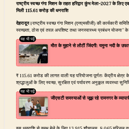
राष्ट्रीय स्वच्छ गंगा मिशन के तहत हरिद्वार कुंभ मेला-2027 के लिए
at
c
k
e
it
ar
मिली 115.61 करोड़ की धनराशि
s
e
e
g
te
e
देहरादून।
A
राष्ट्रीय स्वच्छ गंगा मिशन (एनएमसीजी) की कार्यकारी समिति
b
dI
ra
r
स्वच्छता, ठोस एवं तरल अपशिष्ट तथा जनस्वास्थ्य प्रबंधन योजना” 
p
o
n
m
p
o
मौत के मुहाने से लौटीं जिंदगी: यमुना नदी के उफ
k
​₹ 115.61 करोड की लागत वाली यह परियोजना पूर्णतः केंद्रीय क्षेत्र के 
श्रद्धालुओं के लिए स्वच्छ, सुरक्षित एवं पर्यावरण अनुकूल व्यवस्था सुन
जीएसटी समस्याओं से जूझ रहे रामनगर के व्यापा
​इस धनराशि से कुम्भ मेले के लिए 13,915 शौचालय, 8,065 यूरिनल 