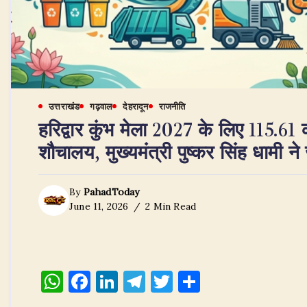
उत्तराखंड
गढ़वाल
देहरादून
राजनीति
हरिद्वार कुंभ मेला 2027 के लिए 115.61 
शौचालय, मुख्यमंत्री पुष्कर सिंह धामी 
By
PahadToday
June 11, 2026
2 Min Read
W
F
Li
T
T
S
h
a
n
el
w
h