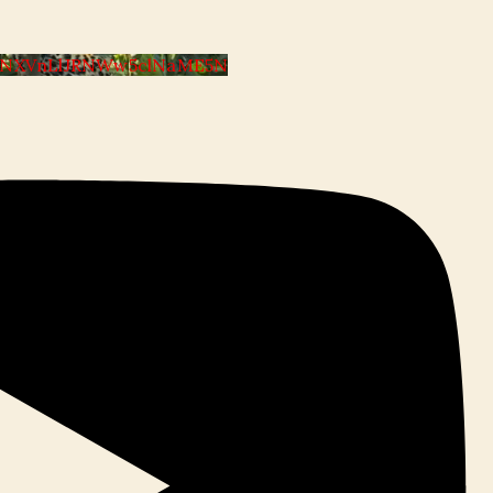
VYNXVnLlJRNWw5clNaME5N