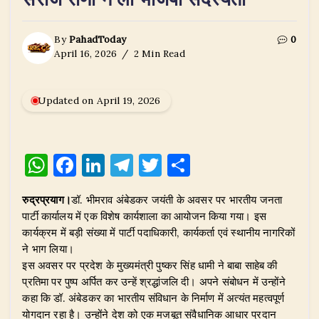
By
PahadToday
0
April 16, 2026
2 Min Read
Updated on April 19, 2026
W
F
Li
T
T
S
h
a
n
el
w
h
रुद्रप्रयाग।
डॉ. भीमराव अंबेडकर जयंती के अवसर पर भारतीय जनता
at
c
k
e
it
ar
पार्टी कार्यालय में एक विशेष कार्यशाला का आयोजन किया गया। इस
s
e
e
g
te
e
कार्यक्रम में बड़ी संख्या में पार्टी पदाधिकारी, कार्यकर्ता एवं स्थानीय नागरिकों
A
b
dI
ra
r
ने भाग लिया।
इस अवसर पर प्रदेश के मुख्यमंत्री पुष्कर सिंह धामी ने बाबा साहेब की
p
o
n
m
प्रतिमा पर पुष्प अर्पित कर उन्हें श्रद्धांजलि दी। अपने संबोधन में उन्होंने
p
o
कहा कि डॉ. अंबेडकर का भारतीय संविधान के निर्माण में अत्यंत महत्वपूर्ण
योगदान रहा है। उन्होंने देश को एक मजबूत संवैधानिक आधार प्रदान