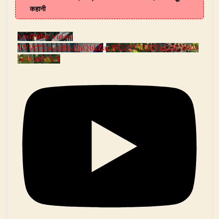
कहानी
YouTube Video
VVVtT2wzclBtdjhQbkZaclFUc2VYNXVnLlJRNWw
5clNaME5N