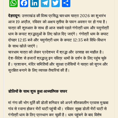
W
F
Li
T
T
S
h
a
n
el
w
h
देहरादून:
उत्तराखंड की विश्व प्रसिद्ध चारधाम यात्रा 2026 का शुभारंभ
at
c
k
e
it
ar
आज 19 अप्रैल, रविवार को अक्षय तृतीया के पावन अवसर पर हो गया है।
s
e
e
g
te
e
यात्रा की शुरुआत के साथ ही आज सबसे पहले गंगोत्री धाम और यमुनोत्री
A
b
dI
ra
r
धाम के कपाट श्रद्धालुओं के लिए खोल दिए जाएंगे। गंगोत्री धाम के कपाट
दोपहर 12:15 बजे और यमुनोत्री धाम के कपाट 12:35 बजे विधि-विधान
p
o
n
m
के साथ खोले जाएंगे।
p
o
चारधाम यात्रा को लेकर प्रदेशभर में श्रद्धा और उत्साह का माहौल है।
देश-विदेश से हजारों श्रद्धालु इन पवित्र धामों के दर्शन के लिए पहुंच चुके
k
हैं। प्रशासन, मंदिर समितियों और सुरक्षा एजेंसियों ने यात्रा को सुगम और
सुरक्षित बनाने के लिए व्यापक तैयारियां की हैं।
डोलियों के साथ शुरू हुआ आध्यात्मिक सफर
मां गंगा की भोग मूर्ति की डोली शनिवार को अपने शीतकालीन प्रवास मुखबा
गांव से रवाना होकर भैरों घाटी पहुंची थी। रविवार सुबह डोली भैरों घाटी से
गंगोत्री धाम के लिए प्रस्थान कर चुकी है। धाम पहुंचने के बाद विशेष