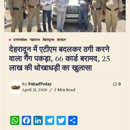
उत्तराखंड
गढ़वाल
देहरादून
क्राइम
देहरादून में एटीएम बदलकर ठगी करने
वाला गैंग पकड़ा, 66 कार्ड बरामद, 25
लाख की धोखाधड़ी का खुलासा
By
PahadToday
0
April 21, 2026
2 Min Read
W
F
Li
T
T
S
h
a
n
el
w
h