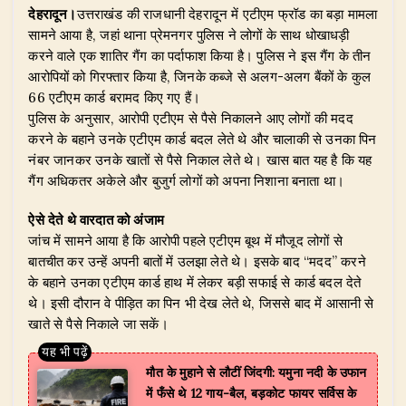
देहरादून।
उत्तराखंड की राजधानी देहरादून में एटीएम फ्रॉड का बड़ा मामला
at
c
k
e
it
ar
सामने आया है, जहां थाना प्रेमनगर पुलिस ने लोगों के साथ धोखाधड़ी
s
e
e
g
te
e
करने वाले एक शातिर गैंग का पर्दाफाश किया है। पुलिस ने इस गैंग के तीन
A
b
dI
ra
r
आरोपियों को गिरफ्तार किया है, जिनके कब्जे से अलग-अलग बैंकों के कुल
66 एटीएम कार्ड बरामद किए गए हैं।
p
o
n
m
पुलिस के अनुसार, आरोपी एटीएम से पैसे निकालने आए लोगों की मदद
p
o
करने के बहाने उनके एटीएम कार्ड बदल लेते थे और चालाकी से उनका पिन
नंबर जानकर उनके खातों से पैसे निकाल लेते थे। खास बात यह है कि यह
k
गैंग अधिकतर अकेले और बुजुर्ग लोगों को अपना निशाना बनाता था।
ऐसे देते थे वारदात को अंजाम
जांच में सामने आया है कि आरोपी पहले एटीएम बूथ में मौजूद लोगों से
बातचीत कर उन्हें अपनी बातों में उलझा लेते थे। इसके बाद “मदद” करने
के बहाने उनका एटीएम कार्ड हाथ में लेकर बड़ी सफाई से कार्ड बदल देते
थे। इसी दौरान वे पीड़ित का पिन भी देख लेते थे, जिससे बाद में आसानी से
खाते से पैसे निकाले जा सकें।
मौत के मुहाने से लौटीं जिंदगी: यमुना नदी के उफान
में फँसे थे 12 गाय-बैल, बड़कोट फायर सर्विस के