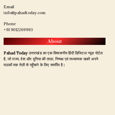
Email
info@pahadtoday.com
Phone
+91 9012269993
About
Pahad Today
उत्तराखंड का एक विश्वसनीय हिंदी डिजिटल न्यूज़ पोर्टल
है, जो राज्य, देश और दुनिया की ताज़ा, निष्पक्ष एवं तथ्यात्मक खबरें अपने
पाठकों तक तेज़ी से पहुँचाने के लिए समर्पित है।
हमारा उद्देश्य जिम्मेदार पत्रकारिता के माध्यम से सटीक, विश्वसनीय और
जनहित से जुड़ी खबरें प्रकाशित करना है। उत्तराखंड, राजनीति, अपराध,
शिक्षा, खेल, मनोरंजन, पर्यटन, रोजगार तथा अन्य महत्वपूर्ण विषयों पर हम
नियमित और प्रमाणिक समाचार उपलब्ध कराते हैं।
Founder & Editor-in-Chief:
Naseem Khan