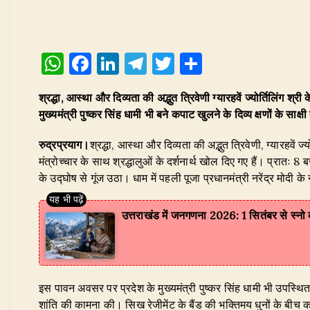
W
F
Li
T
T
S
h
a
n
el
w
h
श्रद्धा, आस्था और दिव्यता की अद्भुत त्रिवेणी ग्यारहवें ज्योर्तिलिंग 
at
c
k
e
it
ar
मुख्यमंत्री पुष्कर सिंह धामी भी बने कपाट खुलने के दिव्य क्षणों के सा
s
e
e
g
te
e
रुद्रप्रयाग।
A
श्रद्धा, आस्था और दिव्यता की अद्भुत त्रिवेणी, ग्यारहवे
b
dI
ra
r
मंत्रोच्चार के साथ श्रद्धालुओं के दर्शनार्थ खोल दिए गए हैं। प्रातः 8
p
o
n
m
के उद्घोष से गूंज उठा। धाम में पहली पूजा प्रधानमंत्री नरेंद्र मोदी क
p
o
k
उत्तराखंड में जनगणना 2026: 1 सितंबर से स्नो बा
इस पावन अवसर पर प्रदेश के मुख्यमंत्री पुष्कर सिंह धामी भी उपस्थित 
शांति की कामना की। सिख रेजीमेंट के बैंड की भक्तिमय धुनों के बीच