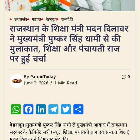
उत्तराखंड
गढ़वाल
देहरादून
राजनीति
राजस्थान के शिक्षा मंत्री मदन दिलावर
ने मुख्यमंत्री पुष्कर सिंह धामी से की
मुलाकात, शिक्षा और पंचायती राज
पर हुई चर्चा
By
PahadToday
0
June 2, 2026
1 Min Read
W
F
Li
T
T
S
h
a
n
el
w
h
देहरादून
।मुख्यमंत्री पुष्कर सिंह धामी से मुख्यमंत्री आवास में राजस्थान
at
c
k
e
it
ar
सरकार के कैबिनेट मंत्री (स्कूल शिक्षा, पंचायती राज एवं संस्कृत शिक्षा)
s
e
e
g
te
e
मदन दिलावर ने शिष्टाचार भेंट की।