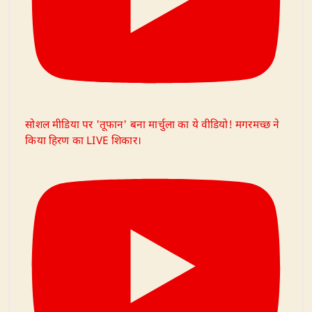
सोशल मीडिया पर 'तूफान' बना मार्चुला का ये वीडियो! मगरमच्छ ने
किया हिरण का LIVE शिकार।