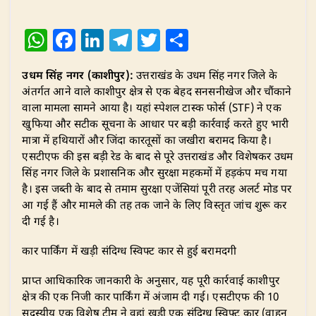
W
F
Li
T
T
S
h
a
n
el
w
h
उधम सिंह नगर (काशीपुर):
उत्तराखंड के उधम सिंह नगर जिले के
at
c
k
e
it
ar
अंतर्गत आने वाले काशीपुर क्षेत्र से एक बेहद सनसनीखेज और चौंकाने
s
e
e
g
te
e
वाला मामला सामने आया है। यहां स्पेशल टास्क फोर्स (STF) ने एक
A
b
dI
ra
r
खुफिया और सटीक सूचना के आधार पर बड़ी कार्रवाई करते हुए भारी
मात्रा में हथियारों और जिंदा कारतूसों का जखीरा बरामद किया है।
p
o
n
m
एसटीएफ की इस बड़ी रेड के बाद से पूरे उत्तराखंड और विशेषकर उधम
p
o
सिंह नगर जिले के प्रशासनिक और सुरक्षा महकमों में हड़कंप मच गया
है। इस जब्ती के बाद से तमाम सुरक्षा एजेंसियां पूरी तरह अलर्ट मोड पर
k
आ गई हैं और मामले की तह तक जाने के लिए विस्तृत जांच शुरू कर
दी गई है।
​कार पार्किंग में खड़ी संदिग्ध स्विफ्ट कार से हुई बरामदगी
​प्राप्त आधिकारिक जानकारी के अनुसार, यह पूरी कार्रवाई काशीपुर
क्षेत्र की एक निजी कार पार्किंग में अंजाम दी गई। एसटीएफ की 10
सदस्यीय एक विशेष टीम ने वहां खड़ी एक संदिग्ध स्विफ्ट कार (वाहन