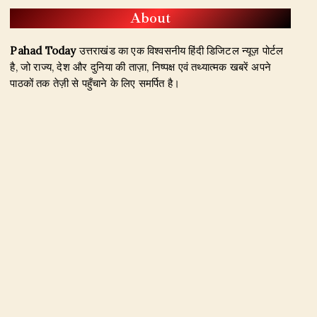
About
Pahad Today
उत्तराखंड का एक विश्वसनीय हिंदी डिजिटल न्यूज़ पोर्टल
है, जो राज्य, देश और दुनिया की ताज़ा, निष्पक्ष एवं तथ्यात्मक खबरें अपने
पाठकों तक तेज़ी से पहुँचाने के लिए समर्पित है।
हमारा उद्देश्य जिम्मेदार पत्रकारिता के माध्यम से सटीक, विश्वसनीय और
जनहित से जुड़ी खबरें प्रकाशित करना है। उत्तराखंड, राजनीति, अपराध,
शिक्षा, खेल, मनोरंजन, पर्यटन, रोजगार तथा अन्य महत्वपूर्ण विषयों पर हम
नियमित और प्रमाणिक समाचार उपलब्ध कराते हैं।
Founder & Editor-in-Chief:
Naseem Khan