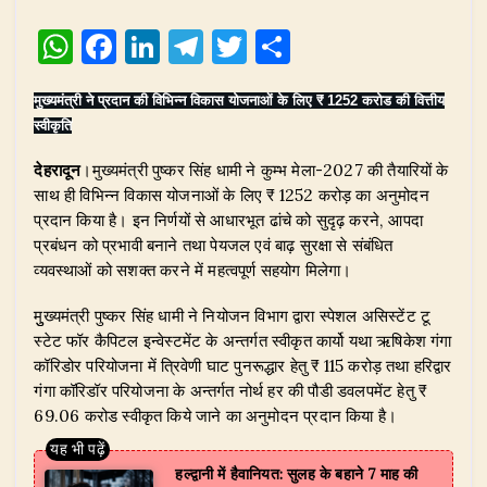
W
F
Li
T
T
S
h
a
n
el
w
h
मुख्यमंत्री ने प्रदान की विभिन्न विकास योजनाओं के लिए ₹ 1252 करोड की वित्तीय
at
c
k
e
it
ar
स्वीकृति
s
e
e
g
te
e
देहरादून
।मुख्यमंत्री पुष्कर सिंह धामी ने कुम्भ मेला-2027 की तैयारियों के
A
b
dI
ra
r
साथ ही विभिन्न विकास योजनाओं के लिए ₹ 1252 करोड़ का अनुमोदन
p
o
n
m
प्रदान किया है। इन निर्णयों से आधारभूत ढांचे को सुदृढ़ करने, आपदा
p
o
प्रबंधन को प्रभावी बनाने तथा पेयजल एवं बाढ़ सुरक्षा से संबंधित
व्यवस्थाओं को सशक्त करने में महत्वपूर्ण सहयोग मिलेगा।
k
मुुख्यमंत्री पुष्कर सिंह धामी ने नियोजन विभाग द्वारा स्पेशल असिस्टेंट टू
स्टेट फॉर कैपिटल इन्वेस्टमेंट के अन्तर्गत स्वीकृत कार्यो यथा ऋषिकेश गंगा
कॉरिडोर परियोजना में त्रिवेणी घाट पुनरूद्धार हेतु ₹ 115 करोड़ तथा हरिद्वार
गंगा कॉरिडॉर परियोजना के अन्तर्गत नोर्थ हर की पौडी डवलपमेंट हेतु ₹
69.06 करोड स्वीकृत किये जाने का अनुमोदन प्रदान किया है।
हल्द्वानी में हैवानियत: सुलह के बहाने 7 माह की