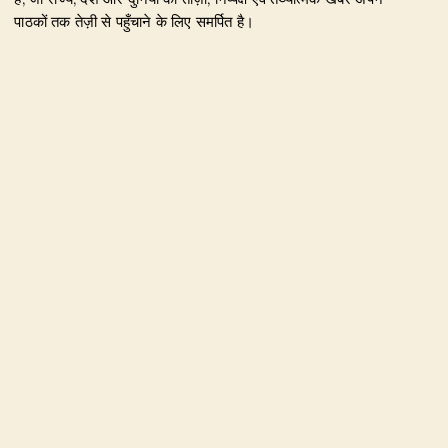
पाठकों तक तेज़ी से पहुँचाने के लिए समर्पित है।
हमारा उद्देश्य जिम्मेदार पत्रकारिता के माध्यम से सटीक, विश्वसनीय और
जनहित से जुड़ी खबरें प्रकाशित करना है। उत्तराखंड, राजनीति, अपराध,
शिक्षा, खेल, मनोरंजन, पर्यटन, रोजगार तथा अन्य महत्वपूर्ण विषयों पर हम
नियमित और प्रमाणिक समाचार उपलब्ध कराते हैं।
Founder & Editor-in-Chief:
Naseem Khan