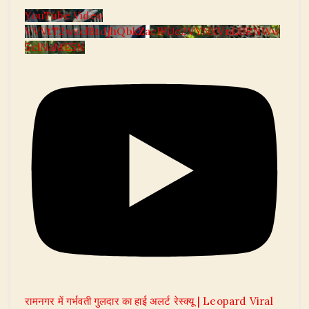
YouTube Video
VVVtT2wzclBtdjhQbkZaclFUc2VYNXVnLlJRNWw
5clNaME5N
रामनगर में गर्भवती गुलदार का हाई अलर्ट रेस्क्यू | Leopard Viral