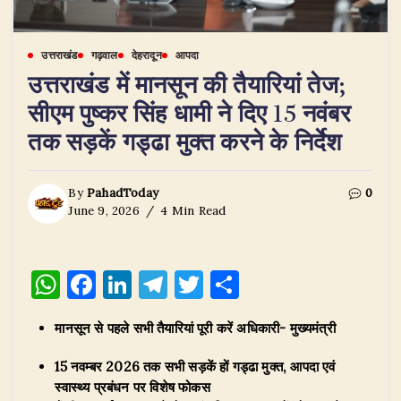
उत्तराखंड
गढ़वाल
देहरादून
आपदा
उत्तराखंड में मानसून की तैयारियां तेज;
सीएम पुष्कर सिंह धामी ने दिए 15 नवंबर
तक सड़कें गड्ढा मुक्त करने के निर्देश
By
PahadToday
0
June 9, 2026
4 Min Read
W
F
Li
T
T
S
h
a
n
el
w
h
मानसून से पहले सभी तैयारियां पूरी करें अधिकारी- मुख्यमंत्री
at
c
k
e
it
ar
s
e
e
g
te
e
15 नवम्बर 2026 तक सभी सड़कें हों गड्ढा मुक्त, आपदा एवं
स्वास्थ्य प्रबंधन पर विशेष फोकस
A
b
dI
ra
r