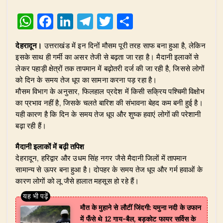
W
F
Li
T
T
S
h
a
n
el
w
h
देहरादून।
उत्तराखंड में इन दिनों मौसम पूरी तरह साफ बना हुआ है, लेकिन
at
c
k
e
it
ar
इसके साथ ही गर्मी का असर तेजी से बढ़ता जा रहा है। मैदानी इलाकों से
s
e
e
g
te
e
लेकर पहाड़ी क्षेत्रों तक तापमान में बढ़ोतरी दर्ज की जा रही है, जिससे लोगों
A
b
dI
ra
r
को दिन के समय तेज धूप का सामना करना पड़ रहा है।
मौसम विभाग के अनुसार, फिलहाल प्रदेश में किसी सक्रिय पश्चिमी विक्षोभ
p
o
n
m
का प्रभाव नहीं है, जिसके चलते बारिश की संभावना बेहद कम बनी हुई है।
p
o
यही कारण है कि दिन के समय तेज धूप और शुष्क हवाएं लोगों की परेशानी
बढ़ा रही हैं।
k
मैदानी इलाकों में बढ़ी तपिश
देहरादून, हरिद्वार और उधम सिंह नगर जैसे मैदानी जिलों में तापमान
सामान्य से ऊपर बना हुआ है। दोपहर के समय तेज धूप और गर्म हवाओं के
कारण लोगों को लू जैसे हालात महसूस हो रहे हैं।
मौत के मुहाने से लौटीं जिंदगी: यमुना नदी के उफान
में फँसे थे 12 गाय-बैल, बड़कोट फायर सर्विस के