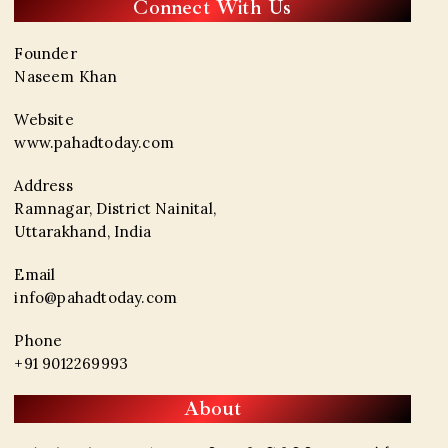
Connect With Us
Founder
Naseem Khan
Website
www.pahadtoday.com
Address
Ramnagar, District Nainital,
Uttarakhand, India
Email
info@pahadtoday.com
Phone
+91 9012269993
About