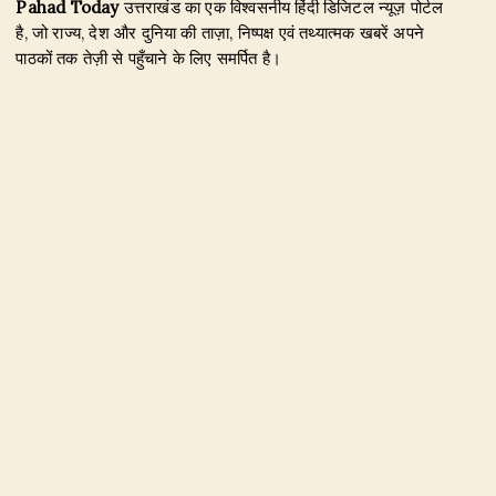
Pahad Today
उत्तराखंड का एक विश्वसनीय हिंदी डिजिटल न्यूज़ पोर्टल
है, जो राज्य, देश और दुनिया की ताज़ा, निष्पक्ष एवं तथ्यात्मक खबरें अपने
पाठकों तक तेज़ी से पहुँचाने के लिए समर्पित है।
हमारा उद्देश्य जिम्मेदार पत्रकारिता के माध्यम से सटीक, विश्वसनीय और
जनहित से जुड़ी खबरें प्रकाशित करना है। उत्तराखंड, राजनीति, अपराध,
शिक्षा, खेल, मनोरंजन, पर्यटन, रोजगार तथा अन्य महत्वपूर्ण विषयों पर हम
नियमित और प्रमाणिक समाचार उपलब्ध कराते हैं।
Founder & Editor-in-Chief:
Naseem Khan