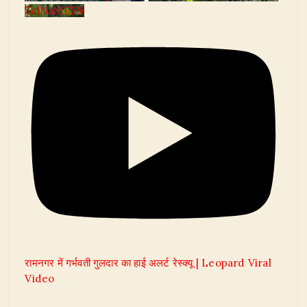
5clNaME5N
रामनगर में गर्भवती गुलदार का हाई अलर्ट रेस्क्यू | Leopard Viral
Video