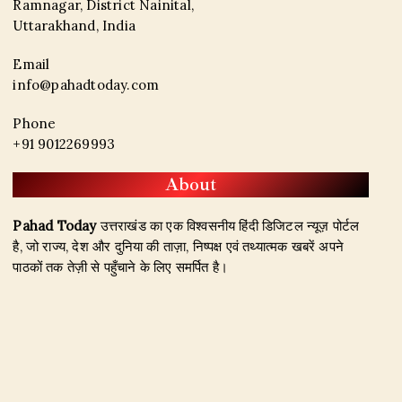
Ramnagar, District Nainital,
Uttarakhand, India
Email
info@pahadtoday.com
Phone
+91 9012269993
About
Pahad Today
उत्तराखंड का एक विश्वसनीय हिंदी डिजिटल न्यूज़ पोर्टल
है, जो राज्य, देश और दुनिया की ताज़ा, निष्पक्ष एवं तथ्यात्मक खबरें अपने
पाठकों तक तेज़ी से पहुँचाने के लिए समर्पित है।
हमारा उद्देश्य जिम्मेदार पत्रकारिता के माध्यम से सटीक, विश्वसनीय और
जनहित से जुड़ी खबरें प्रकाशित करना है। उत्तराखंड, राजनीति, अपराध,
शिक्षा, खेल, मनोरंजन, पर्यटन, रोजगार तथा अन्य महत्वपूर्ण विषयों पर हम
नियमित और प्रमाणिक समाचार उपलब्ध कराते हैं।