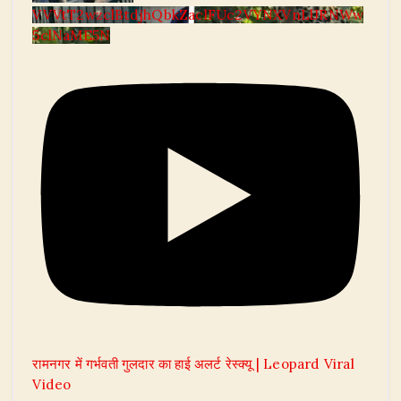
VVVtT2wzclBtdjhQbkZaclFUc2VYNXVnLlJRNWw
5clNaME5N
रामनगर में गर्भवती गुलदार का हाई अलर्ट रेस्क्यू | Leopard Viral
Video