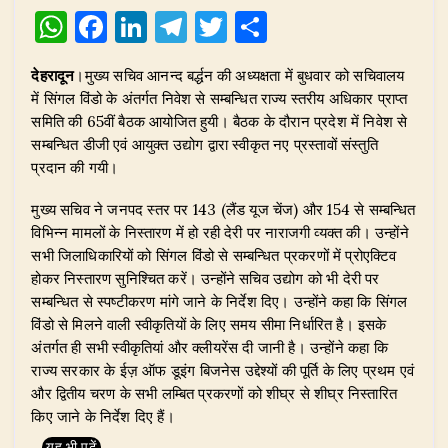
W
F
Li
T
T
S
h
a
n
el
w
h
देहरादून
।मुख्य सचिव आनन्द बर्द्धन की अध्यक्षता में बुधवार को सचिवालय
at
c
k
e
it
ar
में सिंगल विंडो के अंतर्गत निवेश से सम्बन्धित राज्य स्तरीय अधिकार प्राप्त
s
e
e
g
te
e
समिति की 65वीं बैठक आयोजित हुयी। बैठक के दौरान प्रदेश में निवेश से
A
b
dI
ra
r
सम्बन्धित डीजी एवं आयुक्त उद्योग द्वारा स्वीकृत नए प्रस्तावों संस्तुति
प्रदान की गयी।
p
o
n
m
p
o
​मुख्य सचिव ने जनपद स्तर पर 143 (लैंड यूज चेंज) और 154 से सम्बन्धित
विभिन्न मामलों के निस्तारण में हो रही देरी पर नाराजगी व्यक्त की। उन्होंने
k
सभी जिलाधिकारियों को सिंगल विंडो से सम्बन्धित प्रकरणों में प्रोएक्टिव
होकर निस्तारण सुनिश्चित करें। उन्होंने सचिव उद्योग को भी देरी पर
सम्बन्धित से स्पष्टीकरण मांगे जाने के निर्देश दिए। उन्होंने कहा कि सिंगल
विंडो से मिलने वाली स्वीकृतियों के लिए समय सीमा निर्धारित है। इसके
अंतर्गत ही सभी स्वीकृतियां और क्लीयरेंस दी जानी है। उन्होंने कहा कि
राज्य सरकार के ईज़ ऑफ डूइंग बिजनेस उद्देश्यों की पूर्ति के लिए प्रथम एवं
और द्वितीय चरण के सभी लम्बित प्रकरणों को शीघ्र से शीघ्र निस्तारित
किए जाने के निर्देश दिए हैं।