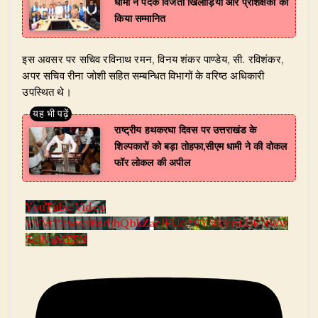
धामी ने पदक विजेता खिलाड़ियों और प्रशिक्षकों को
किया सम्मानित
​इस अवसर पर सचिव रविनाथ रमन, विनय शंकर पाण्डेय, सी. रविशंकर,
अपर सचिव रीना जोशी सहित सम्बन्धित विभागों के वरिष्ठ अधिकारी
उपस्थित थे।
राष्ट्रीय हथकरघा दिवस पर उत्तराखंड के
शिल्पकारों को बड़ा तोहफा,सीएम धामी ने की वोकल
फॉर लोकल की अपील
YouTube Video
VVVtT2wzclBtdjhQbkZaclFUc2VYNXVnLlJRNWw
5clNaME5N