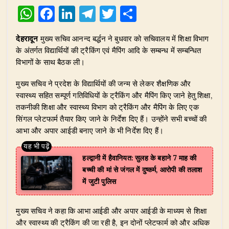
W
F
Li
T
T
S
h
a
n
el
w
h
देहरादून
मुख्य सचिव आनन्द बर्द्धन ने बुधवार को सचिवालय में शिक्षा विभाग
at
c
k
e
it
ar
के अंतर्गत विद्यार्थियों की ट्रैकिंग एवं मैपिंग आदि के सम्बन्ध में सम्बन्धित
s
e
e
g
te
e
विभागों के साथ बैठक ली।
A
b
dI
ra
r
​मुख्य सचिव ने प्रदेश के विद्यार्थियों की जन्म से लेकर शैक्षणिक और
p
o
n
m
स्वास्थ्य सहित सम्पूर्ण गतिविधियों के ट्रैकिंग और मैपिंग किए जाने हेतु शिक्षा,
p
o
तकनीकी शिक्षा और स्वास्थ्य विभाग को ट्रैकिंग और मैपिंग के लिए एक
सिंगल प्लेटफार्म तैयार किए जाने के निर्देश दिए हैं। उन्होंने सभी बच्चों की
k
आभा और अपार आईडी बनाए जाने के भी निर्देश दिए हैं।
हल्द्वानी में हैवानियत: सुलह के बहाने 7 माह की
बच्ची की मां से जंगल में दुष्कर्म, आरोपी की तलाश
में जुटी पुलिस
​मुख्य सचिव ने कहा कि आभा आईडी और अपार आईडी के माध्यम से शिक्षा
और स्वास्थ्य की ट्रैकिंग की जा रही है, इन दोनों प्लेटफार्म को और अधिक