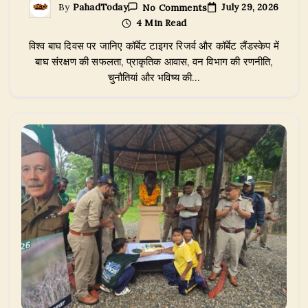
On
July 29, 2026
By
PahadToday
No Comments
विश्व
4 Min Read
बाघ
दिवस
विश्व बाघ दिवस पर जानिए कॉर्बेट टाइगर रिजर्व और कॉर्बेट लैंडस्केप में
2026:
कॉर्बेट
बाघ संरक्षण की सफलता, प्राकृतिक आवास, वन विभाग की रणनीति,
टाइगर
चुनौतियां और भविष्य की…
रिजर्व
कैसे
बना
बाघ
संरक्षण
की
सबसे
बड़ी
मिसाल,
जानिए
सफलता
की
पूरी
कहानी