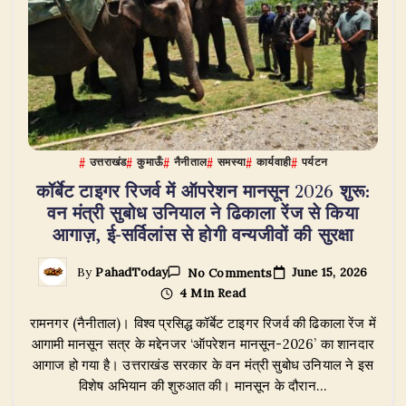
मुक्ति
उत्तराखंड
कुमाऊँ
नैनीताल
समस्या
कार्यवाही
पर्यटन
कॉर्बेट टाइगर रिजर्व में ऑपरेशन मानसून 2026 शुरू:
वन मंत्री सुबोध उनियाल ने ढिकाला रेंज से किया
आगाज़, ई-सर्विलांस से होगी वन्यजीवों की सुरक्षा
On
June 15, 2026
By
PahadToday
No Comments
कॉर्बेट
4 Min Read
टाइगर
रिजर्व
रामनगर (नैनीताल)। विश्व प्रसिद्ध कॉर्बेट टाइगर रिजर्व की ढिकाला रेंज में
में
ऑपरेशन
आगामी मानसून सत्र के मद्देनजर ‘ऑपरेशन मानसून-2026’ का शानदार
मानसून
आगाज हो गया है। उत्तराखंड सरकार के वन मंत्री सुबोध उनियाल ने इस
2026
विशेष अभियान की शुरुआत की। मानसून के दौरान…
शुरू:
वन