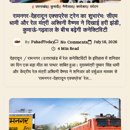
उत्तराखंड
कुमाऊँ
नैनीताल
कारोबार
पर्यटन
रामनगर-देहरादून एक्सप्रेस ट्रेन का शुभारंभ: सीएम
धामी और रेल मंत्री अश्विनी वैष्णव ने दिखाई हरी झंडी,
कुमाऊं-गढ़वाल के बीच बढ़ेगी कनेक्टिविटी
On
July 18, 2026
By
PahadToday
No Comments
रामनगर-
4 Min Read
देहरादून
एक्सप्रेस
​देहरादून / रामनगर।उत्तराखंड में रेल कनेक्टिविटी के इतिहास में शनिवार
ट्रेन
का
का दिन एक बड़ा मील का पत्थर साबित हुआ। मुख्यमंत्री पुष्कर सिंह धामी
शुभारंभ:
और केंद्रीय रेल मंत्री अश्विनी वैष्णव ने शनिवार को वर्चुअल माध्यम से
सीएम
‘रामनगर-देहरादून एक्सप्रेस’ रेल…
धामी
और
रेल
मंत्री
अश्विनी
वैष्णव
ने
दिखाई
हरी
झंडी,
कुमाऊं-
गढ़वाल