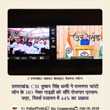
के
महानायक
बनने
तक
की
प्रेरणादायक
कहानी
उत्तराखंड
गढ़वाल
देहरादून
रोज़गार
पर्यटन
उत्तराखंड: CM पुष्कर सिंह धामी ने रामनगर फांटो
जोन के 180 नेचर गाइडों को सौंपे रोजगार प्रमाण-
पत्र, रिवर्स पलायन में 44% का उछाल
On
July 18, 2026
By
PahadToday
No Comments