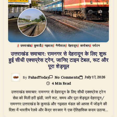
के
बीच
बढ़ेगी
कनेक्टिविटी
उत्तराखंड
कुमाऊँ
गढ़वाल
नैनीताल
देहरादून
कारोबार
पर्यटन
उत्तराखंड समाचार: रामनगर से देहरादून के लिए शुरू
हुई सीधी एक्सप्रेस ट्रेन, जानिए टाइम टेबल, रूट और
पूरा शेड्यूल
On
July 17, 2026
By
PahadToday
No Comments
उत्तराखंड
4 Min Read
समाचार:
रामनगर
उत्तराखंड समाचार: रामनगर से देहरादून के लिए सीधी एक्सप्रेस ट्रेन
से
देहरादून
सेवा को मिली हरी झंडी, जानें रूट, समय और पूरा शेड्यूल देहरादून/
के
रामनगर:उत्तराखंड के कुमाऊं और गढ़वाल मंडल को आपस में जोड़ने की
लिए
दिशा में भारतीय रेलवे और केंद्र सरकार ने एक ऐतिहासिक कदम उठाया…
शुरू
हुई