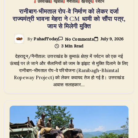
उत्तराखंड
गढ़वाल
नैनीताल
देहरादून
पर्यटन
रानीबाग-भीमताल रोप-वे निर्माण को लेकर दर्जा
राज्यमंत्री भावना मेहरा ने CM धामी को सौंपा पत्र,
जाम से मिलेगी मुक्ति
On
July 9, 2026
By
PahadToday
No Comments
रानीबाग-
3 Min Read
भीमताल
रोप-
देहरादून/नैनीताल: उत्तराखंड के कुमाऊं क्षेत्र में पर्यटन को एक नई
वे
निर्माण
ऊंचाई पर ले जाने और सैलानियों को जाम के झंझट से मुक्ति दिलाने के लिए
को
रानीबाग-भीमताल रोप-वे परियोजना (Ranibagh-Bhimtal
लेकर
Ropeway Project) को लेकर कवायद तेज हो गई है। उत्तराखंड
दर्जा
राज्यमंत्री
आवास सलाहकार…
भावना
मेहरा
ने
CM
धामी
को
सौंपा
पत्र,
जाम
से
मिलेगी