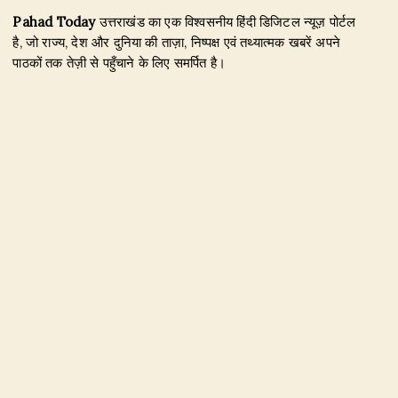
Pahad Today
उत्तराखंड का एक विश्वसनीय हिंदी डिजिटल न्यूज़ पोर्टल
है, जो राज्य, देश और दुनिया की ताज़ा, निष्पक्ष एवं तथ्यात्मक खबरें अपने
पाठकों तक तेज़ी से पहुँचाने के लिए समर्पित है।
हमारा उद्देश्य जिम्मेदार पत्रकारिता के माध्यम से सटीक, विश्वसनीय और
जनहित से जुड़ी खबरें प्रकाशित करना है। उत्तराखंड, राजनीति, अपराध,
शिक्षा, खेल, मनोरंजन, पर्यटन, रोजगार तथा अन्य महत्वपूर्ण विषयों पर हम
नियमित और प्रमाणिक समाचार उपलब्ध कराते हैं।
Founder & Editor-in-Chief:
Naseem Khan