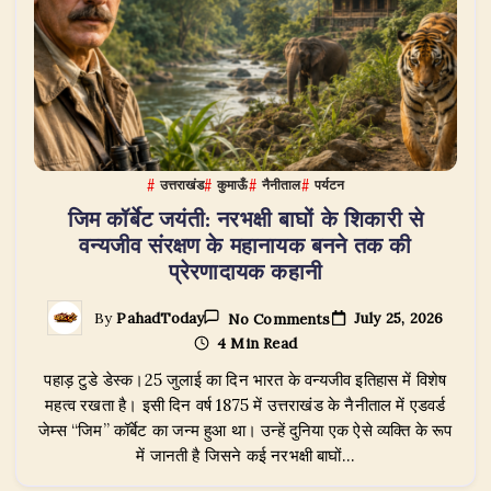
आयोजन
उत्तराखंड
कुमाऊँ
नैनीताल
पर्यटन
जिम कॉर्बेट जयंती: नरभक्षी बाघों के शिकारी से
वन्यजीव संरक्षण के महानायक बनने तक की
प्रेरणादायक कहानी
On
July 25, 2026
By
PahadToday
No Comments
जिम
4 Min Read
कॉर्बेट
जयंती:
पहाड़ टुडे डेस्क।25 जुलाई का दिन भारत के वन्यजीव इतिहास में विशेष
नरभक्षी
बाघों
महत्व रखता है। इसी दिन वर्ष 1875 में उत्तराखंड के नैनीताल में एडवर्ड
के
जेम्स “जिम” कॉर्बेट का जन्म हुआ था। उन्हें दुनिया एक ऐसे व्यक्ति के रूप
शिकारी
में जानती है जिसने कई नरभक्षी बाघों…
से
वन्यजीव
संरक्षण