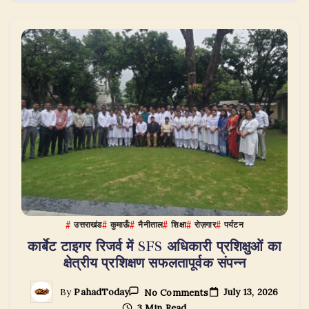
सीधी
एक्सप्रेस
ट्रेन,
जानिए
टाइम
टेबल,
रूट
और
पूरा
शेड्यूल
उत्तराखंड
कुमाऊँ
नैनीताल
शिक्षा
रोज़गार
पर्यटन
कार्बेट टाइगर रिजर्व में SFS अधिकारी प्रशिक्षुओं का
क्षेत्रीय प्रशिक्षण सफलतापूर्वक संपन्न
On
July 13, 2026
By
PahadToday
No Comments
कार्बेट
3 Min Read