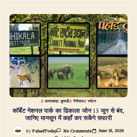
मंत्री
सुबोध
उनियाल
ने
ढिकाला
रेंज
से
किया
आगाज़,
ई-
सर्विलांस
से
होगी
वन्यजीवों
की
सुरक्षा
उत्तराखंड
कुमाऊँ
नैनीताल
पर्यटन
कॉर्बेट नेशनल पार्क का ढिकाला जोन 15 जून से बंद,
जानिए मानसून में कहाँ कर सकेंगे सफारी
On
June 15, 2026
By
PahadToday
No Comments
कॉर्बेट