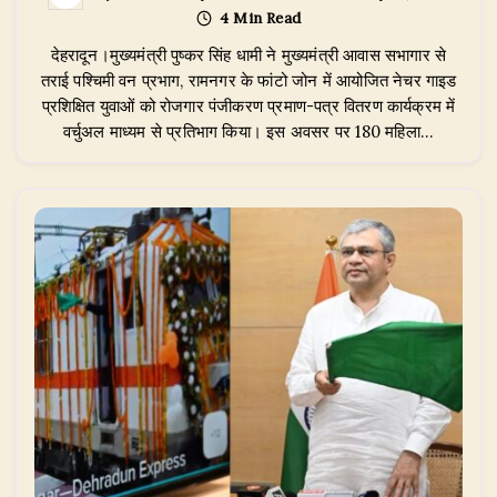
उत्तराखंड:
4 Min Read
CM
पुष्कर
देहरादून।मुख्यमंत्री पुष्कर सिंह धामी ने मुख्यमंत्री आवास सभागार से
सिंह
धामी
तराई पश्चिमी वन प्रभाग, रामनगर के फांटो जोन में आयोजित नेचर गाइड
ने
प्रशिक्षित युवाओं को रोजगार पंजीकरण प्रमाण-पत्र वितरण कार्यक्रम में
रामनगर
वर्चुअल माध्यम से प्रतिभाग किया। इस अवसर पर 180 महिला…
फांटो
जोन
के
180
नेचर
गाइडों
को
सौंपे
रोजगार
प्रमाण-
पत्र,
रिवर्स
पलायन
में
44%
का
उछाल