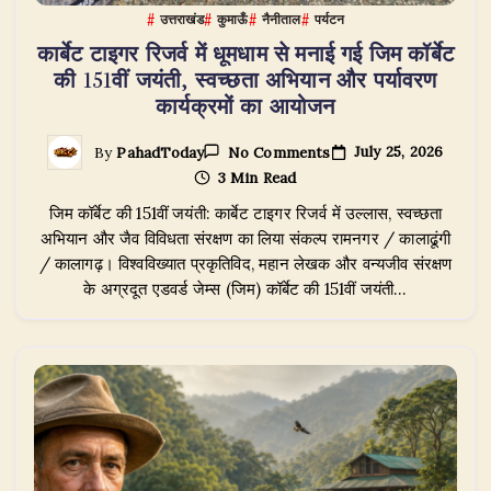
उत्तराखंड
कुमाऊँ
नैनीताल
पर्यटन
कार्बेट टाइगर रिजर्व में धूमधाम से मनाई गई जिम कॉर्बेट
की 151वीं जयंती, स्वच्छता अभियान और पर्यावरण
कार्यक्रमों का आयोजन
On
July 25, 2026
By
PahadToday
No Comments
कार्बेट
3 Min Read
टाइगर
रिजर्व
जिम कॉर्बेट की 151वीं जयंती: कार्बेट टाइगर रिजर्व में उल्लास, स्वच्छता
में
धूमधाम
अभियान और जैव विविधता संरक्षण का लिया संकल्प रामनगर / कालाढूंगी
से
/ कालागढ़। विश्वविख्यात प्रकृतिविद, महान लेखक और वन्यजीव संरक्षण
मनाई
के अग्रदूत एडवर्ड जेम्स (जिम) कॉर्बेट की 151वीं जयंती…
गई
जिम
कॉर्बेट
की
151वीं
जयंती,
स्वच्छता
अभियान
और
पर्यावरण
कार्यक्रमों
का