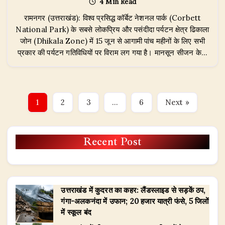
4 Min Read
नेशनल
पार्क
रामनगर (उत्तराखंड): विश्व प्रसिद्ध कॉर्बेट नेशनल पार्क (Corbett
का
ढिकाला
National Park) के सबसे लोकप्रिय और पसंदीदा पर्यटन क्षेत्र ढिकाला
जोन
जोन (Dhikala Zone) में 15 जून से आगामी पांच महीनों के लिए सभी
15
प्रकार की पर्यटन गतिविधियों पर विराम लग गया है। मानसून सीजन के…
जून
से
बंद,
जानिए
मानसून
में
कहाँ
1
2
3
…
6
Next »
कर
सकेंगे
सफारी
Recent Post
उत्तराखंड में कुदरत का कहर: लैंडस्लाइड से सड़कें ठप,
गंगा-अलकनंदा में उफान; 20 हजार यात्री फंसे, 5 जिलों
में स्कूल बंद