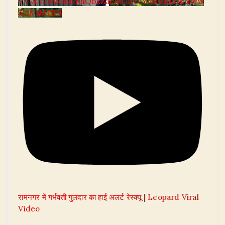
VVVtT2wzclBtdjhQbkZaclFUc2VYNXVnLlJRNWw
5clNaME5N
रामनगर में गर्भवती गुलदार का हाई अलर्ट रेस्क्यू | Leopard Viral
Video