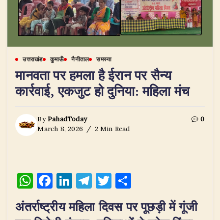
उत्तराखंड
कुमाऊँ
नैनीताल
समस्या
मानवता पर हमला है ईरान पर सैन्य
कार्रवाई, एकजुट हो दुनिया: महिला मंच
By
PahadToday
0
March 8, 2026
2 Min Read
W
F
Li
T
T
S
h
a
n
el
w
h
अंतर्राष्ट्रीय महिला दिवस पर पूछड़ी में गूंजी
at
c
k
e
it
ar