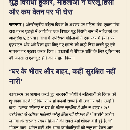
युद्ध विरोधी हुंकार, महिलाओं ने घरेलू हिंसा
s
e
e
g
te
e
और कम वेतन पर भी घेरा
A
b
dI
ra
r
p
o
n
m
रामनगर।
अंतर्राष्ट्रीय महिला दिवस के अवसर पर महिला मंच ‘एकता मंच’
p
o
द्वारा ग्राम पूछड़ी में आयोजित एक विशाल युद्ध विरोधी सभा में महिलाओं का
आक्रोश फूट पड़ा। सभा में उपस्थित महिलाओं ने एक स्वर में ईरान पर
k
इज़राइल और अमेरिका द्वारा किए गए हमलों की कड़ी निंदा करते हुए इसे
मानवता पर प्रहार करार दिया। वक्ताओं ने वैश्विक शांति के लिए दुनिया भर
की जनता से एकजुट होने का आह्वान किया।
‘घर के भीतर और बाहर, कहीं सुरक्षित नहीं
नारी’
​कार्यक्रम का आगाज़ करते हुए
सरस्वती जोशी
ने महिलाओं को दिवस की
शुभकामनाएं दीं, लेकिन साथ ही कड़वी सच्चाई भी उजागर की। उन्होंने
कहा,
“आज महिलाएं न घर के भीतर सुरक्षित हैं और न बाहर। 70
प्रतिशत से अधिक महिलाएं घरेलू हिंसा की शिकार हैं।”
उन्होंने आरोप
लगाया कि सरकार स्वयं महिलाओं की सबसे बड़ी शोषक बनी हुई है, जो
भोजन माता, आंगनबाड़ी और आशा कार्यकत्रियों को न्यूनतम वेतन और