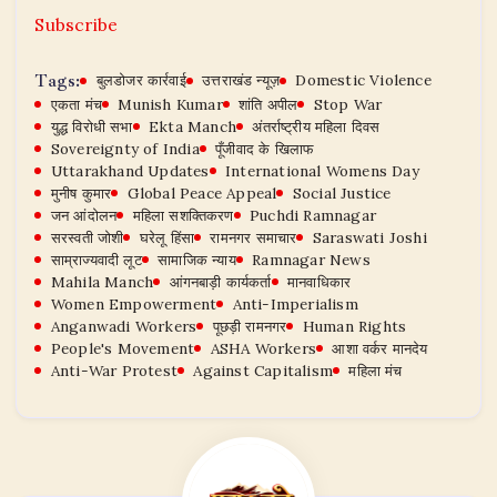
Subscribe
Tags:
बुलडोजर कार्रवाई
उत्तराखंड न्यूज़
Domestic Violence
एकता मंच
Munish Kumar
शांति अपील
Stop War
युद्ध विरोधी सभा
Ekta Manch
अंतर्राष्ट्रीय महिला दिवस
Sovereignty of India
पूँजीवाद के खिलाफ
Uttarakhand Updates
International Womens Day
मुनीष कुमार
Global Peace Appeal
Social Justice
जन आंदोलन
महिला सशक्तिकरण
Puchdi Ramnagar
सरस्वती जोशी
घरेलू हिंसा
रामनगर समाचार
Saraswati Joshi
साम्राज्यवादी लूट
सामाजिक न्याय
Ramnagar News
Mahila Manch
आंगनबाड़ी कार्यकर्ता
मानवाधिकार
Women Empowerment
Anti-Imperialism
Anganwadi Workers
पूछड़ी रामनगर
Human Rights
People's Movement
ASHA Workers
आशा वर्कर मानदेय
Anti-War Protest
Against Capitalism
महिला मंच