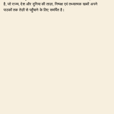
है, जो राज्य, देश और दुनिया की ताज़ा, निष्पक्ष एवं तथ्यात्मक खबरें अपने
पाठकों तक तेज़ी से पहुँचाने के लिए समर्पित है।
हमारा उद्देश्य जिम्मेदार पत्रकारिता के माध्यम से सटीक, विश्वसनीय और
जनहित से जुड़ी खबरें प्रकाशित करना है। उत्तराखंड, राजनीति, अपराध,
शिक्षा, खेल, मनोरंजन, पर्यटन, रोजगार तथा अन्य महत्वपूर्ण विषयों पर हम
नियमित और प्रमाणिक समाचार उपलब्ध कराते हैं।
Founder & Editor-in-Chief:
Naseem Khan