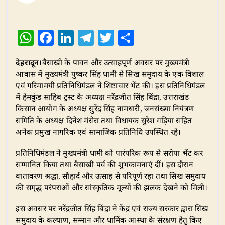
W
F
Li
T
T
S
h
a
n
el
w
h
देहरादून
।बैसाखी के पावन और उत्साहपूर्ण अवसर पर मुख्यमंत्री
at
c
k
e
it
ar
आवास में मुख्यमंत्री पुष्कर सिंह धामी से सिख समुदाय के एक विशाल
s
e
e
g
te
e
एवं गरिमामयी प्रतिनिधिमंडल ने शिष्टाचार भेंट की। इस प्रतिनिधिमंडल
A
b
dI
ra
r
में हेमकुंड साहिब ट्रस्ट के अध्यक्ष नरेंद्रजीत सिंह बिंद्रा, उत्तराखंड
किसान आयोग के अध्यक्ष सुरेंद्र सिंह नामधारी, जनसंख्या नियंत्रण
p
o
n
m
समिति के अध्यक्ष दिनेश मंसेरा तथा विधायक सुरेश गड़िया सहित
p
o
अनेक प्रमुख नागरिक एवं सामाजिक प्रतिनिधि उपस्थित रहे।
k
प्रतिनिधिमंडल ने मुख्यमंत्री धामी को पारंपरिक रूप से सरोपा भेंट कर
सम्मानित किया तथा बैसाखी पर्व की शुभकामनाएं दीं। इस दौरान
वातावरण श्रद्धा, सौहार्द और उत्साह से परिपूर्ण रहा तथा सिख समुदाय
की समृद्ध परंपराओं और सांस्कृतिक मूल्यों की झलक देखने को मिली।
इस अवसर पर नरेंद्रजीत सिंह बिंद्रा ने केंद्र एवं राज्य सरकार द्वारा सिख
समुदाय के कल्याण, सम्मान और धार्मिक आस्था के संरक्षण हेतु किए