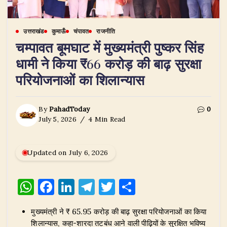
उत्तराखंड
कुमाऊँ
चंपावत
राजनीति
चम्पावत बूमघाट में मुख्यमंत्री पुष्कर सिंह
धामी ने किया ₹66 करोड़ की बाढ़ सुरक्षा
परियोजनाओं का शिलान्यास
By
PahadToday
0
July 5, 2026
4 Min Read
Updated on July 6, 2026
W
F
Li
T
T
S
h
a
n
el
w
h
मुख्यमंत्री ने ₹ 65.95 करोड़ की बाढ़ सुरक्षा परियोजनाओं का किया
at
c
k
e
it
ar
शिलान्यास, कहा-शारदा तटबंध आने वाली पीढ़ियों के सुरक्षित भविष्य