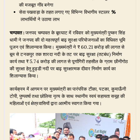
s
e
e
g
te
e
की मजबूत नींव बनेगा
A
b
dI
ra
r
सेवा पखवाड़ा के तहत लगाए गए विभिन्न विभागीय स्टालर
%
लाभार्थियों ने उठाया लाभ
p
o
n
m
p
o
चम्पावत
।जनपद चम्पावत के बूमघाट में रविवार को मुख्यमंत्री पुष्कर सिंह
धामी ने जनपद की दो महत्वपूर्ण बाढ़ सुरक्षा परियोजनाओं का विधिवत भूमि
k
पूजन एवं शिलान्यास किया। मुख्यमंत्री ने ₹ 60.21 करोड़ की लागत से
बूम से टनकपुर तक शारदा नदी के तट पर बाढ़ सुरक्षा (तटबंध) निर्माण
कार्य तथा ₹ 5.74 करोड़ की लागत से पूर्णागिरी तहसील के ग्राम छीनीगोठ
की सुरक्षा हेतु हुड्डी नदी पर बाढ़ सुरक्षात्मक दीवार निर्माण कार्य का
शिलान्यास किया।
​कार्यक्रम में आगमन पर मुख्यमंत्री का पारंपरिक टीका, पटका, कुमाऊँनी
टोपी, पुष्पवर्षा तथा छोलिया नृत्य के साथ स्थानीय स्वयं सहायता समूह की
महिलाओं एवं क्षेत्रवासियों द्वारा आत्मीय स्वागत किया गया।