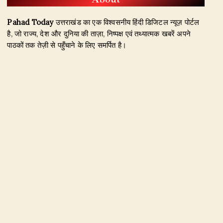
Pahad Today
उत्तराखंड का एक विश्वसनीय हिंदी डिजिटल न्यूज़ पोर्टल
है, जो राज्य, देश और दुनिया की ताज़ा, निष्पक्ष एवं तथ्यात्मक खबरें अपने
पाठकों तक तेज़ी से पहुँचाने के लिए समर्पित है।
हमारा उद्देश्य जिम्मेदार पत्रकारिता के माध्यम से सटीक, विश्वसनीय और
जनहित से जुड़ी खबरें प्रकाशित करना है। उत्तराखंड, राजनीति, अपराध,
शिक्षा, खेल, मनोरंजन, पर्यटन, रोजगार तथा अन्य महत्वपूर्ण विषयों पर हम
नियमित और प्रमाणिक समाचार उपलब्ध कराते हैं।
Founder & Editor-in-Chief:
Naseem Khan