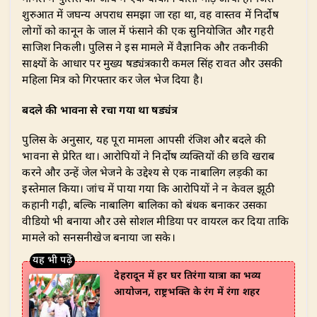
s
e
e
g
te
e
शुरुआत में जघन्य अपराध समझा जा रहा था, वह वास्तव में निर्दोष
A
b
dI
ra
r
लोगों को कानून के जाल में फंसाने की एक सुनियोजित और गहरी
साजिश निकली। पुलिस ने इस मामले में वैज्ञानिक और तकनीकी
p
o
n
m
साक्ष्यों के आधार पर मुख्य षड्यंत्रकारी कमल सिंह रावत और उसकी
p
o
महिला मित्र को गिरफ्तार कर जेल भेज दिया है।
k
बदले की भावना से रचा गया था षड्यंत्र
पुलिस के अनुसार, यह पूरा मामला आपसी रंजिश और बदले की
भावना से प्रेरित था। आरोपियों ने निर्दोष व्यक्तियों की छवि खराब
करने और उन्हें जेल भेजने के उद्देश्य से एक नाबालिग लड़की का
इस्तेमाल किया। जांच में पाया गया कि आरोपियों ने न केवल झूठी
कहानी गढ़ी, बल्कि नाबालिग बालिका को बंधक बनाकर उसका
वीडियो भी बनाया और उसे सोशल मीडिया पर वायरल कर दिया ताकि
मामले को सनसनीखेज बनाया जा सके।
देहरादून में हर घर तिरंगा यात्रा का भव्य
आयोजन, राष्ट्रभक्ति के रंग में रंगा शहर