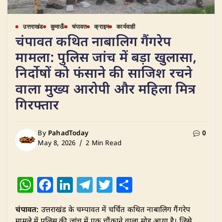
उत्तराखंड
कुमाऊँ
चंपावत
क्राइम
कार्यवाही
चंपावत कथित नाबालिग गैंगरेप
मामला: पुलिस जांच में बड़ा खुलासा,
निर्दोषों को फंसाने की साजिश रचने
वाला मुख्य आरोपी और महिला मित्र
गिरफ्तार
By
PahadToday
0
May 8, 2026
2 Min Read
W
F
Li
T
T
S
h
a
n
el
w
h
चंपावत:
उत्तराखंड के चम्पावत में चर्चित कथित नाबालिग गैंगरेप
at
c
k
e
it
ar
मामले में पुलिस की जांच में एक चौंकाने वाला मोड़ आया है। जिसे