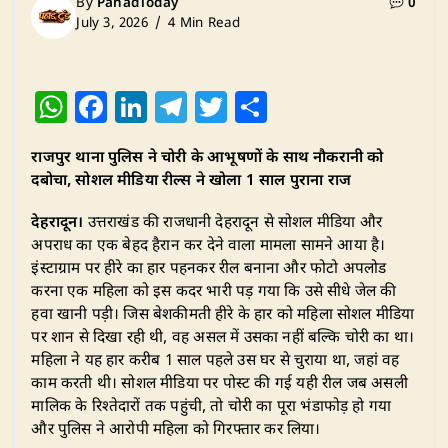
By
PahadToday
0
July 3, 2026
4 Min Read
W
F
Li
T
T
S
h
a
n
el
w
h
राजपुर थाना पुलिस ने चोरी के आभूषणों के साथ नौकरानी को
at
c
k
e
it
ar
दबोचा, सोशल मीडिया रील्स ने खोला 1 साल पुराना राज
s
e
e
g
te
e
देहरादून।
उत्तराखंड की राजधानी देहरादून से सोशल मीडिया और
A
b
dI
ra
r
अपराध का एक बेहद हैरान कर देने वाला मामला सामने आया है।
p
o
n
m
इंस्टाग्राम पर हीरे का हार पहनकर रील बनाना और फोटो अपलोड
p
o
करना एक महिला को इस कदर भारी पड़ गया कि उसे सीधे जेल की
हवा खानी पड़ी। जिस बेशकीमती हीरे के हार को महिला सोशल मीडिया
k
पर शान से दिखा रही थी, वह असल में उसका नहीं बल्कि चोरी का था।
महिला ने यह हार करीब 1 साल पहले उस घर से चुराया था, जहां वह
काम करती थी। सोशल मीडिया पर पोस्ट की गई यही रील जब असली
मालिक के रिश्तेदारों तक पहुंची, तो चोरी का पूरा भंडाफोड़ हो गया
और पुलिस ने आरोपी महिला को गिरफ्तार कर लिया।