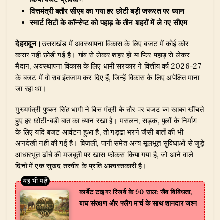
s
e
e
g
te
e
A
b
dI
ra
r
वित्तमंत्री बतौर सीएम का गया हर छोटी बड़ी जरूरत पर ध्यान
स्मार्ट सिटी के कॉन्सेप्ट को पहाड़ के तीन शहरों में ले गए सीएम
p
o
n
m
p
o
देहरादून।
उत्तराखंड में अवस्थापना विकास के लिए बजट में कोई कोर
कसर नहीं छोड़ी गई है। गांव से लेकर शहर हो या फिर पहाड़ से लेकर
k
मैदान, अवस्थापना विकास के लिए धामी सरकार ने वित्तीय वर्ष 2026-27
के बजट में वो सब इंतजाम कर दिए हैं, जिन्हें विकास के लिए अपेक्षित माना
जा रहा था।
मुख्यमंत्री पुष्कर सिंह धामी ने वित्त मंत्री के तौर पर बजट का खाका खींचते
हुए हर छोटी-बड़ी बात का ध्यान रखा है। मसलन, सड़क, पुलों के निर्माण
के लिए यदि बजट आवंटन हुआ है, तो गड्ढा भरने जैसी बातों की भी
अनदेखी नहीं की गई है। बिजली, पानी समेत अन्य मूलभूत सुविधाओं से जुड़े
आधारभूत ढांचे की मजबूती पर खास फोकस किया गया है, जो आने वाले
दिनों में एक सुखद तस्वीर के प्रति आश्वस्तकारी है।
कार्बेट टाइगर रिजर्व के 90 साल: जैव विविधता,
बाघ संरक्षण और फ्लैग मार्च के साथ शानदार जश्न