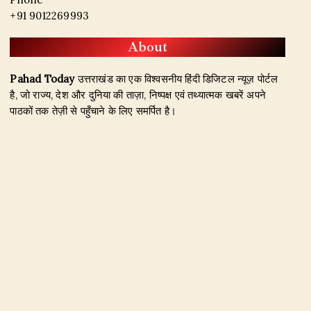
+91 9012269993
About
Pahad Today
उत्तराखंड का एक विश्वसनीय हिंदी डिजिटल न्यूज़ पोर्टल
है, जो राज्य, देश और दुनिया की ताज़ा, निष्पक्ष एवं तथ्यात्मक खबरें अपने
पाठकों तक तेज़ी से पहुँचाने के लिए समर्पित है।
हमारा उद्देश्य जिम्मेदार पत्रकारिता के माध्यम से सटीक, विश्वसनीय और
जनहित से जुड़ी खबरें प्रकाशित करना है। उत्तराखंड, राजनीति, अपराध,
शिक्षा, खेल, मनोरंजन, पर्यटन, रोजगार तथा अन्य महत्वपूर्ण विषयों पर हम
नियमित और प्रमाणिक समाचार उपलब्ध कराते हैं।
Founder & Editor-in-Chief:
Naseem Khan