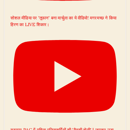
सोशल मीडिया पर 'तूफान' बना मार्चुला का ये वीडियो! मगरमच्छ ने किया
हिरण का LIVE शिकार।
रुद्रपुर PAC में महिला पुलिसकर्मियों की 'बैठकी होली' | जमकर उड़ा