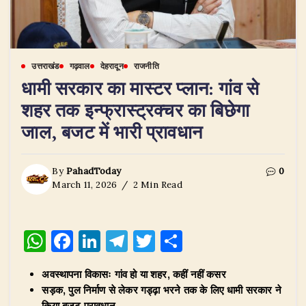
उत्तराखंड
गढ़वाल
देहरादून
राजनीति
धामी सरकार का मास्टर प्लान: गांव से
शहर तक इन्फ्रास्ट्रक्चर का बिछेगा
जाल, बजट में भारी प्रावधान
By
PahadToday
0
March 11, 2026
2 Min Read
W
F
Li
T
T
S
h
a
n
el
w
h
अवस्थापना विकासः गांव हो या शहर, कहीं नहीं कसर
at
c
k
e
it
ar
सड़क, पुल निर्माण से लेकर गड्ढ़ा भरने तक के लिए धामी सरकार ने
किया बजट प्रावधान