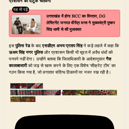
प्रशासन की दोटूक चेतावनी
उत्तराखंड में होगा NCC का विस्तार, DG
लेफ्टिनेंट जनरल वीरेंद्र वत्स ने मुख्यमंत्री पुष्कर
सिंह धामी से की मुलाकात
इस
पुलिस रेड
के बाद
एसडीएम अभय प्रताप सिंह
ने कड़े लहजे में कहा कि
ऊधम सिंह नगर पुलिस
और प्रशासन किसी भी सूरत में अवैध धंधों को
पनपने नहीं देगा। उन्होंने बताया कि जिलाधिकारी के आदेशानुसार
गैस
कालाबाजारी
को जड़ से खत्म करने के लिए एक विशेष ‘सीक्रेट टीम’ का
गठन किया गया है, जो लगातार संदिग्ध ठिकानों पर नजर रख रही है।
YouTube Video
VVVtT2wzclBtdjhQbkZaclFUc2VYNXVnLlJRNWw
5clNaME5N