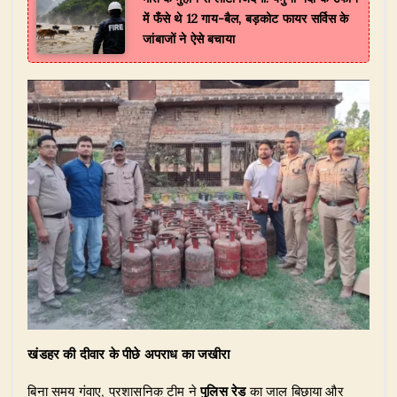
में फँसे थे 12 गाय-बैल, बड़कोट फायर सर्विस के
जांबाजों ने ऐसे बचाया
खंडहर की दीवार के पीछे अपराध का जखीरा
बिना समय गंवाए, प्रशासनिक टीम ने
पुलिस रेड
का जाल बिछाया और