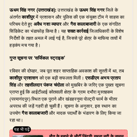
h
a
n
el
w
h
ऊधम सिंह नगर (उत्तराखंड):
उत्तराखंड के
ऊधम सिंह नगर
जिले के
at
c
k
e
it
ar
अंतर्गत
काशीपुर
में प्रशासन और पुलिस की एक संयुक्त टीम ने साहस का
s
e
e
g
te
e
परिचय देते हुए
अवैध नशा व्यापार
और
गैस कालाबाजारी
के एक संगठित
A
b
dI
ra
r
सिंडिकेट का भंडाफोड़ किया है। यह
सख्त कार्रवाई
जिलाधिकारी के विशेष
निर्देशों के तहत अमल में लाई गई है, जिससे पूरे क्षेत्र के माफिया तत्वों में
p
o
n
m
हड़कंप मच गया है।
p
o
गुप्त सूचना पर ‘सर्जिकल स्ट्राइक’
k
रविवार की दोपहर, जब पूरा शहर साप्ताहिक अवकाश की सुस्ती में था, तब
काशीपुर प्रशासन
को एक बड़ी सफलता मिली।
एसडीएम अभय प्रताप
सिंह
और
तहसीलदार पंकज चंदोला
को मुखबिर के जरिए एक पुख्ता सूचना
प्राप्त हुई कि आईटीआई कोतवाली क्षेत्र के ग्राम दभौरा मुस्तहकम
(परमानंदपुर) स्थित एक पुराने और खंडहरनुमा पोल्ट्री फार्म के भीतर
अपराध की जड़ें गहरी हो चुकी हैं। सूचना के अनुसार, इस स्थान का
उपयोग
गैस कालाबाजारी
और मादक पदार्थों के भंडारण के लिए किया जा
रहा था।
मौत के मुहाने से लौटीं जिंदगी: यमुना नदी के उफान