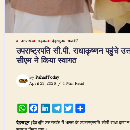
उत्तराखंड
गढ़वाल
देहरादून
राजनीति
उपराष्ट्रपति सी.पी. राधाकृष्णन पहुंचे उ
सीएम ने किया स्वागत
By
PahadToday
April 23, 2026
1 Min Read
W
F
Li
T
T
S
h
a
n
el
w
h
देहरादून।
देवभूमि उत्तराखंड में भारत के उपराष्ट्रपति सीपी राधा कृष
at
c
k
e
it
ar
स्वागत किया गया।