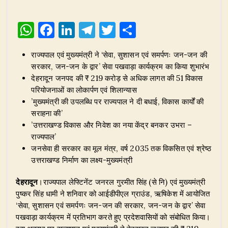
W
F
Li
T
T
S
h
a
n
el
w
h
राज्यपाल एवं मुख्यमंत्री ने ‘सेवा, सुशासन एवं समर्पणः जन-जन की
at
c
k
e
it
ar
सरकार, जन-जन के द्वार’ सेवा पखवाड़ा कार्यक्रम का किया शुभारंभ
s
e
e
g
te
e
देहरादून जनपद की ₹ 219 करोड़ से अधिक लागत की 51 विकास
A
b
dI
ra
r
परियोजनाओं का लोकार्पण एवं शिलान्यास
’मुख्यमंत्री की उपलब्धि पर राज्यपाल ने दी बधाई, विकास कार्यों की
p
o
n
m
सराहना की’
p
o
’उत्तराखण्ड विकास और निवेश का नया केंद्र बनकर उभरा –
राज्यपाल’
k
जनसेवा ही सरकार का मूल मंत्र, वर्ष 2035 तक विकसित एवं श्रेष्ठ
उत्तराखण्ड निर्माण का लक्ष्य-मुख्यमंत्री
देहरादून
।राज्यपाल लेफ्टिनेंट जनरल गुरमीत सिंह (से नि) एवं मुख्यमंत्री
पुष्कर सिंह धामी ने शनिवार को आईडीपीएल ग्राउंड, ऋषिकेश में आयोजित
‘सेवा, सुशासन एवं समर्पणः जन-जन की सरकार, जन-जन के द्वार’ सेवा
पखवाड़ा कार्यक्रम में प्रतिभाग करते हुए प्रदेशवासियों को संबोधित किया।