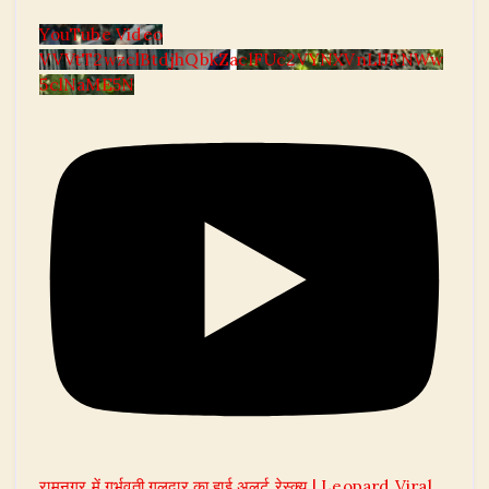
YouTube Video
VVVtT2wzclBtdjhQbkZaclFUc2VYNXVnLlJRNWw
5clNaME5N
रामनगर में गर्भवती गुलदार का हाई अलर्ट रेस्क्यू | Leopard Viral