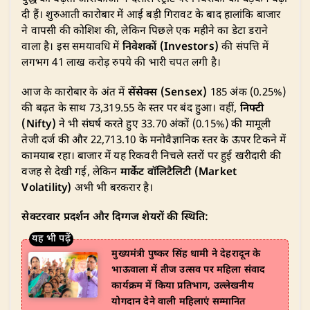
A
b
dI
ra
r
दी हैं। शुरुआती कारोबार में आई बड़ी गिरावट के बाद हालांकि बाजार
p
o
n
m
ने वापसी की कोशिश की, लेकिन पिछले एक महीने का डेटा डराने
p
o
वाला है। इस समयावधि में
निवेशकों (Investors)
की संपत्ति में
लगभग 41 लाख करोड़ रुपये की भारी चपत लगी है।
k
​आज के कारोबार के अंत में
सेंसेक्स (Sensex)
185 अंक (0.25%)
की बढ़त के साथ 73,319.55 के स्तर पर बंद हुआ। वहीं,
निफ्टी
(Nifty)
ने भी संघर्ष करते हुए 33.70 अंकों (0.15%) की मामूली
तेजी दर्ज की और 22,713.10 के मनोवैज्ञानिक स्तर के ऊपर टिकने में
कामयाब रहा। बाजार में यह रिकवरी निचले स्तरों पर हुई खरीदारी की
वजह से देखी गई, लेकिन
मार्केट वॉलिटैलिटी (Market
Volatility)
अभी भी बरकरार है।
सेक्टरवार प्रदर्शन और दिग्गज शेयरों की स्थिति:
मुख्यमंत्री पुष्कर सिंह धामी ने देहरादून के
भाऊवाला में तीज उत्सव पर महिला संवाद
कार्यक्रम में किया प्रतिभाग, उल्लेखनीय
योगदान देने वाली महिलाएं सम्मानित