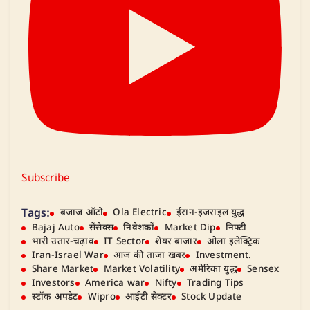
Subscribe
Tags:
बजाज ऑटो
Ola Electric
ईरान-इजराइल युद्ध
Bajaj Auto
सेंसेक्स
निवेशकों
Market Dip
निफ्टी
भारी उतार-चढ़ाव
IT Sector
शेयर बाजार
ओला इलेक्ट्रिक
Iran-Israel War
आज की ताजा खबर
Investment.
Share Market
Market Volatility
अमेरिका युद्ध
Sensex
Investors
America war
Nifty
Trading Tips
स्टॉक अपडेट
Wipro
आईटी सेक्टर
Stock Update