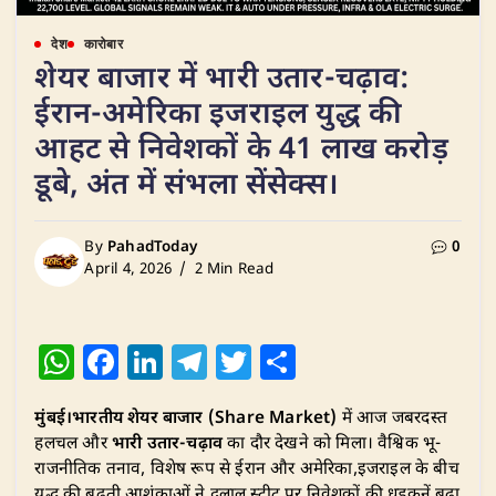
देश
कारोबार
शेयर बाजार में भारी उतार-चढ़ाव:
ईरान-अमेरिका इजराइल युद्ध की
आहट से निवेशकों के 41 लाख करोड़
डूबे, अंत में संभला सेंसेक्स।
By
PahadToday
0
April 4, 2026
2 Min Read
W
F
Li
T
T
S
h
a
n
el
w
h
​मुंबई।भारतीय शेयर बाजार (Share Market)
में आज जबरदस्त
at
c
k
e
it
ar
हलचल और
भारी उतार-चढ़ाव
का दौर देखने को मिला। वैश्विक भू-
s
e
e
g
te
e
राजनीतिक तनाव, विशेष रूप से ईरान और अमेरिका,इजराइल के बीच
युद्ध की बढ़ती आशंकाओं ने दलाल स्ट्रीट पर निवेशकों की धड़कनें बढ़ा