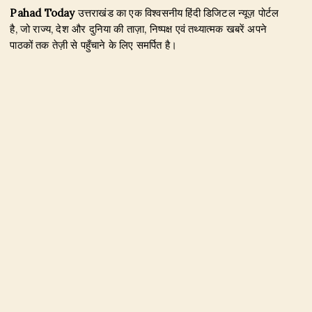
Pahad Today
उत्तराखंड का एक विश्वसनीय हिंदी डिजिटल न्यूज़ पोर्टल
है, जो राज्य, देश और दुनिया की ताज़ा, निष्पक्ष एवं तथ्यात्मक खबरें अपने
पाठकों तक तेज़ी से पहुँचाने के लिए समर्पित है।
हमारा उद्देश्य जिम्मेदार पत्रकारिता के माध्यम से सटीक, विश्वसनीय और
जनहित से जुड़ी खबरें प्रकाशित करना है। उत्तराखंड, राजनीति, अपराध,
शिक्षा, खेल, मनोरंजन, पर्यटन, रोजगार तथा अन्य महत्वपूर्ण विषयों पर हम
नियमित और प्रमाणिक समाचार उपलब्ध कराते हैं।
Founder & Editor-in-Chief:
Naseem Khan