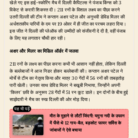
s
e
e
g
te
e
खेले गए इस हाई-स्कोरिंग मैच में दिल्ली कैपिटल्स ने पंजाब किंग्स को 3
A
b
dI
ra
r
विकेट से करारी शिकस्त दी। 211 रनों के विशाल लक्ष्य का पीछा करने
उतरी दिल्ली की टीम ने कप्तान अक्षर पटेल और अनुभवी डेविड मिलर की
p
o
n
m
अर्धशतकीय पारियों के दम पर 19 ओवर में ही जीत का परचम लहरा दिया।
p
o
इस जीत ने दिल्ली की प्लेऑफ की उम्मीदों को संजीवनी दे दी है, वहीं पंजाब
के लिए यह लगातार चौथी हार रही।
k
अक्षर और मिलर का मिडिल ऑर्डर में जलवा
211 रनों के लक्ष्य का पीछा करना कभी भी आसान नहीं होता, लेकिन दिल्ली
के बल्लेबाजों ने आज निडर होकर बल्लेबाजी की। कप्तान अक्षर पटेल ने
मोर्चे से टीम का नेतृत्व किया और मात्र 30 गेंदों में 56 रनों की ताबड़तोड़
पारी खेली। उनका साथ डेविड मिलर ने बखूबी निभाया, जिन्होंने अपनी
‘किलर’ छवि के अनुरूप 28 गेंदों में 51 रन कूट डाले। इन दोनों के बीच हुई
साझेदारी ने मैच का रुख दिल्ली की ओर मोड़ दिया।
मौत के मुहाने से लौटीं जिंदगी: यमुना नदी के उफान
में फँसे थे 12 गाय-बैल, बड़कोट फायर सर्विस के
जांबाजों ने ऐसे बचाया