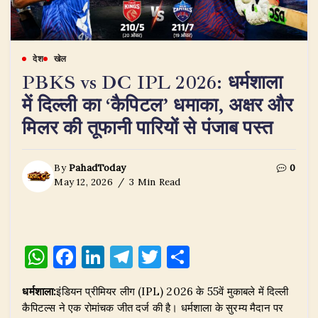
देश
खेल
​PBKS vs DC IPL 2026: धर्मशाला
में दिल्ली का ‘कैपिटल’ धमाका, अक्षर और
मिलर की तूफानी पारियों से पंजाब पस्त
By
PahadToday
0
May 12, 2026
3 Min Read
W
F
Li
T
T
S
h
a
n
el
w
h
धर्मशाला:
इंडियन प्रीमियर लीग (IPL) 2026 के 55वें मुकाबले में दिल्ली
at
c
k
e
it
ar
कैपिटल्स ने एक रोमांचक जीत दर्ज की है। धर्मशाला के सुरम्य मैदान पर