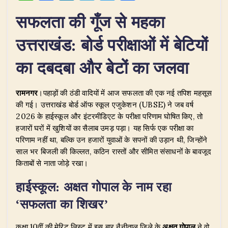
h
a
n
el
w
h
सफलता की गूँज से महका
at
c
k
e
it
ar
s
e
e
g
te
e
उत्तराखंड: बोर्ड परीक्षाओं में बेटियों
A
b
dI
ra
r
का दबदबा और बेटों का जलवा
p
o
n
m
p
o
रामनगर
।पहाड़ों की ठंडी वादियों में आज सफलता की एक नई तपिश महसूस
k
की गई। उत्तराखंड बोर्ड ऑफ स्कूल एजुकेशन (UBSE) ने जब वर्ष
2026 के हाईस्कूल और इंटरमीडिएट के परीक्षा परिणाम घोषित किए, तो
हजारों घरों में खुशियों का सैलाब उमड़ पड़ा। यह सिर्फ एक परीक्षा का
परिणाम नहीं था, बल्कि उन हजारों युवाओं के सपनों की उड़ान थी, जिन्होंने
साल भर बिजली की किल्लत, कठिन रास्तों और सीमित संसाधनों के बावजूद
किताबों से नाता जोड़े रखा।
हाईस्कूल: अक्षत गोपाल के नाम रहा
‘सफलता का शिखर’
​कक्षा 10वीं की मेरिट लिस्ट में इस बार नैनीताल जिले के
अक्षत गोपाल
ने वो