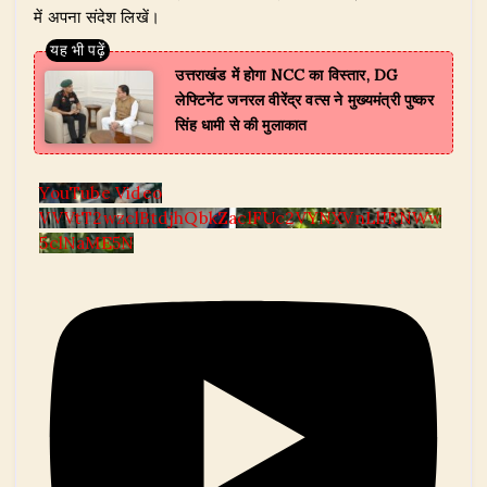
में अपना संदेश लिखें।
उत्तराखंड में होगा NCC का विस्तार, DG
लेफ्टिनेंट जनरल वीरेंद्र वत्स ने मुख्यमंत्री पुष्कर
सिंह धामी से की मुलाकात
YouTube Video
VVVtT2wzclBtdjhQbkZaclFUc2VYNXVnLlJRNWw
5clNaME5N