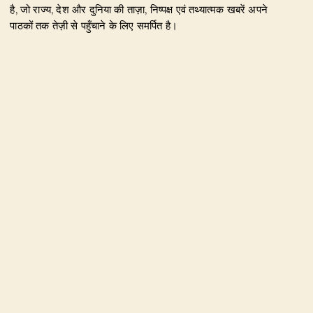
है, जो राज्य, देश और दुनिया की ताज़ा, निष्पक्ष एवं तथ्यात्मक खबरें अपने
पाठकों तक तेज़ी से पहुँचाने के लिए समर्पित है।
हमारा उद्देश्य जिम्मेदार पत्रकारिता के माध्यम से सटीक, विश्वसनीय और
जनहित से जुड़ी खबरें प्रकाशित करना है। उत्तराखंड, राजनीति, अपराध,
शिक्षा, खेल, मनोरंजन, पर्यटन, रोजगार तथा अन्य महत्वपूर्ण विषयों पर हम
नियमित और प्रमाणिक समाचार उपलब्ध कराते हैं।
Founder & Editor-in-Chief:
Naseem Khan