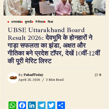
उत्तराखंड
कुमाऊँ
नैनीताल
शिक्षा
UBSE Uttarakhand Board
Result 2026: देवभूमि के होनहारों ने
गाड़ा सफलता का झंडा, अक्षत और
गीतिका बने प्रदेश टॉपर, देखें 10वीं-12वीं
की पूरी मेरिट लिस्ट
By
PahadToday
0
April 25, 2026
3 Min Read
W
F
Li
T
T
S