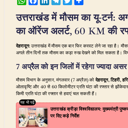
W
F
Li
T
T
S
h
a
n
el
w
h
उत्तराखंड में मौसम का यू-टर्न: 
at
c
k
e
it
ar
s
e
e
g
te
e
का ऑरेंज अलर्ट, 60 KM की रफ्त
A
b
dI
ra
r
p
o
n
m
देहरादून:
उत्तराखंड में मौसम एक बार फिर करवट लेने जा रहा है। मौसम विज
p
o
अगले तीन दिनों तक मौसम का कड़ा रुख देखने को मिल सकता है। विभ
k
7 अप्रैल को इन जिलों में रहेगा ज्यादा असर
​मौसम विभाग के अनुसार, मंगलवार (7 अप्रैल) को
देहरादून, टिहरी, हर
ओलावृष्टि और 40 से 60 किलोमीटर प्रति घंटा की रफ्तार से झोंकेद
किमी प्रति घंटा की रफ्तार से हवाएं चल सकती हैं।
उत्तराखंड क्रीड़ा विश्वविद्यालय: मुख्यमंत्री पुष
पर दिए कड़े निर्देश