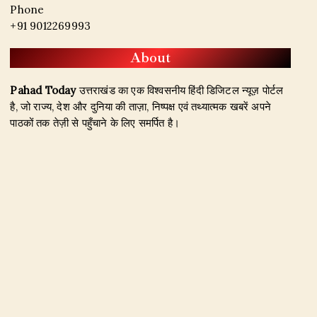
Phone
+91 9012269993
About
Pahad Today
उत्तराखंड का एक विश्वसनीय हिंदी डिजिटल न्यूज़ पोर्टल
है, जो राज्य, देश और दुनिया की ताज़ा, निष्पक्ष एवं तथ्यात्मक खबरें अपने
पाठकों तक तेज़ी से पहुँचाने के लिए समर्पित है।
हमारा उद्देश्य जिम्मेदार पत्रकारिता के माध्यम से सटीक, विश्वसनीय और
जनहित से जुड़ी खबरें प्रकाशित करना है। उत्तराखंड, राजनीति, अपराध,
शिक्षा, खेल, मनोरंजन, पर्यटन, रोजगार तथा अन्य महत्वपूर्ण विषयों पर हम
नियमित और प्रमाणिक समाचार उपलब्ध कराते हैं।
Founder & Editor-in-Chief:
Naseem Khan