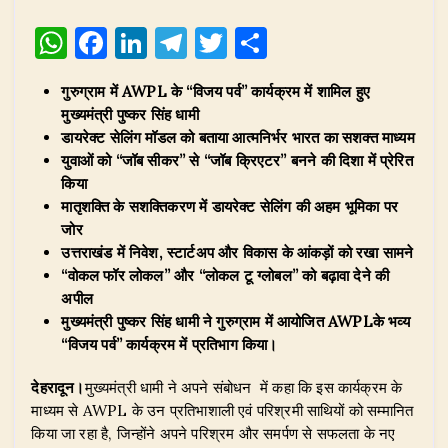
W
F
Li
T
T
S
h
a
n
el
w
h
गुरुग्राम में AWPL के “विजय पर्व” कार्यक्रम में शामिल हुए
at
c
k
e
it
ar
मुख्यमंत्री पुष्कर सिंह धामी
s
e
e
g
te
e
डायरेक्ट सेलिंग मॉडल को बताया आत्मनिर्भर भारत का सशक्त माध्यम
A
b
dI
ra
r
युवाओं को “जॉब सीकर” से “जॉब क्रिएटर” बनने की दिशा में प्रेरित
किया
p
o
n
m
मातृशक्ति के सशक्तिकरण में डायरेक्ट सेलिंग की अहम भूमिका पर
p
o
जोर
उत्तराखंड में निवेश, स्टार्टअप और विकास के आंकड़ों को रखा सामने
k
“वोकल फॉर लोकल” और “लोकल टू ग्लोबल” को बढ़ावा देने की
अपील
मुख्यमंत्री पुष्कर सिंह धामी ने गुरुग्राम में आयोजित AWPLके भव्य
“विजय पर्व” कार्यक्रम में प्रतिभाग किया।
देहरादून।
मुख्यमंत्री धामी ने अपने संबोधन में कहा कि इस कार्यक्रम के
माध्यम से AWPL के उन प्रतिभाशाली एवं परिश्रमी साथियों को सम्मानित
किया जा रहा है, जिन्होंने अपने परिश्रम और समर्पण से सफलता के नए