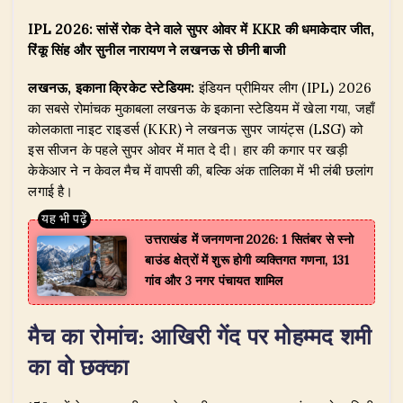
h
a
n
el
w
h
IPL 2026: सांसें रोक देने वाले सुपर ओवर में KKR की धमाकेदार जीत,
at
c
k
e
it
ar
रिंकू सिंह और सुनील नारायण ने लखनऊ से छीनी बाजी
s
e
e
g
te
e
लखनऊ, इकाना क्रिकेट स्टेडियम:
इंडियन प्रीमियर लीग (IPL) 2026
A
b
dI
ra
r
का सबसे रोमांचक मुकाबला लखनऊ के इकाना स्टेडियम में खेला गया, जहाँ
p
o
n
m
कोलकाता नाइट राइडर्स (KKR) ने लखनऊ सुपर जायंट्स (LSG) को
p
o
इस सीजन के पहले सुपर ओवर में मात दे दी। हार की कगार पर खड़ी
केकेआर ने न केवल मैच में वापसी की, बल्कि अंक तालिका में भी लंबी छलांग
k
लगाई है।
उत्तराखंड में जनगणना 2026: 1 सितंबर से स्नो
बाउंड क्षेत्रों में शुरू होगी व्यक्तिगत गणना, 131
गांव और 3 नगर पंचायत शामिल
मैच का रोमांच: आखिरी गेंद पर मोहम्मद शमी
का वो छक्का