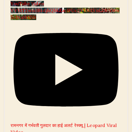
YouTube Video
VVVtT2wzclBtdjhQbkZaclFUc2VYNXVnLlJRNWw
5clNaME5N
रामनगर में गर्भवती गुलदार का हाई अलर्ट रेस्क्यू | Leopard Viral